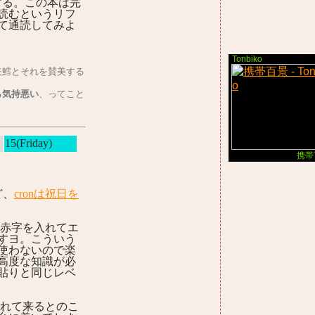
りする。この本は完
読むというリフ
て通読してみよ
Tonbiko
矢鱈とそれを賛美する
ら気持悪い
、ってこと
15(Friday)
携帯
ど、
cronは祝日を
。赤字を入れてエ
すヨ。こういう
使わないので楽
高度な知識が必
貼りと同じレベ
遅れて来るとのこ