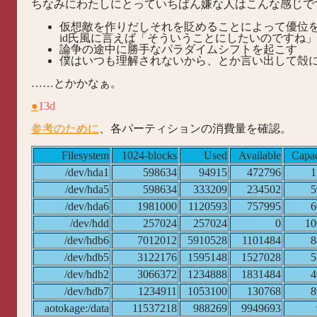
ちなみにわたしにとっていちばん嫌な人はこんな感じで
仮想敵を作りだしそれを貶めることによって優位を保
id氏風に言えば「そういうことにしたいのですね」
論争の途中に勝手なパラダイムシフトを起こす
僕はいつも理解されないから、とか言い出して殻
……とかかなぁ。
●
13d
参考のために
、各パーティションの消費量を確認。
Filesystem
1024-blocks
Used
Available
Capac
/dev/hda1
598634
94915
472796
/dev/hda5
598634
333209
234502
/dev/hda6
1981000
1120593
757995
/dev/hdd
257024
257024
0
1
/dev/hdb6
7012012
5910528
1101484
/dev/hdb5
3122176
1595148
1527028
/dev/hdb2
3066372
1234888
1831484
/dev/hdb7
1234911
1053100
130768
aotokage:/data
11537218
988269
9949693