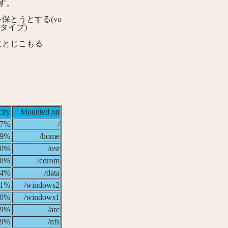
す。
とうとする(vo
タイプ)
にとじこもる
ity
Mounted on
17%
/
59%
/home
60%
/usr
00%
/cdrom
84%
/data
51%
/windows2
40%
/windows1
89%
/arc
9%
/nfs