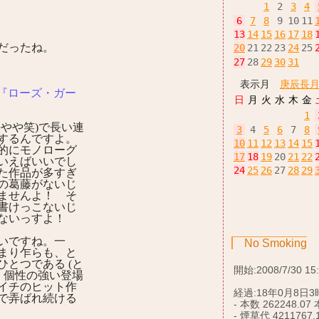
1
2
3
4
6
7
8
9
10
11
13
14
15
16
17
18
だったね。
20
21
22
23
24
25
27
28
29
30
31
表示月
庚辰長
『ローズ・ガー
日
月
火
水
木
金
1
法やや笑)で長い連
3
4
5
6
7
8
するんですよ。
10
11
12
13
14
15
的にモノローグ
17
18
19
20
21
22
いえばいいでし
24
25
26
27
28
29
た作品が多すぎ
の葛藤がないじ
ませんよ！ そ
書けっこないじ
ないっすよ！
いですね。一
No Smoking
まり乍らも、と
ひとつである (と
開始:2008/7/30 15
。個性の強い登場
イチのヒット作
経過:18年0月8日3
で弄ばれ続ける
- 本数 262248.07 
- 煙草代 4211767.