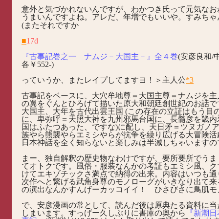
意外と気づかれないんですが、わかつき氏って元気なお
うまいんですよね。アレだ、年増でもいいや。すみちゃ
(またそれですか
■
17d
『古事記巻之一 ナムジ－大国主－』全４巻
(安彦良和/
各￥552-)
っていうか、またレイプしてますヨ！＞主人公
*3
古事記をベースに、大穴牟地尊＝大国主尊＝ナムジを主
の翼をぐんとひろげて描いた原大和朝廷創世紀のお話で
大国主、大年を古代出雲王国 (この存在の立証はもう目
に、卑弥呼＝天照大神を九州邪馬台国に、長髓彦を畿内邪
国はふたつあった、ですな)に配し、天日矛＝ツヌガノ
族やら熊襲やらエミシやらが抗争を繰り広げる大冒険活
日本神話を全く知らないと楽しみは半減しちゃいますの
まー、独自解釈の歴史物なわけですが、要所要所でうま
てオトクです。風俗・服装なんかの考証もエミシ風、ク
けてエキゾチックさ満点で納得の出来。内容はいつも通
次作へと繋げる武角身尊のモノローグがいきなり出て来
の演出なんかすんげーカッコイイ！ ひさびさに鳥肌モ
で、安彦漫画の常として、読んだ後は原典たる資料に当
しまいます。すっげー久しぶりに書庫の奥から
『新潮日