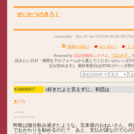
せいかつのきろく
Lastmodify : Thu, 01 Jan 1970 00:00:00 JST (T
[ 最新の日記 ]
[ はじめに ]
[ ト
Powered by
日記自動化システム
「日記分子」
V
読みたい日付・期間を下のフォームから選んでください(カレンダの
記が読めます)。最終更新日はHTMLのヘッダ部
#20000917
♪好きだよと言えずに、初恋は
▼
17a
……。
…………。
昨晩は随分飲み過ぎたような。宝来屋のおねいさん、何
でおかわりを勧めるのだ？ あと、支払が謎なので心の