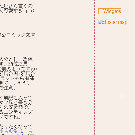
ねいさん書くの
ん可愛すぎ
(;_;)
Widgets
中公コミック文庫/
人公とし、想像
す。須佐之男、
の前のようですね)
馬台国 (邪馬台
アラシトやら海部
劇です。ただ、
で注意。
く解説も入って
マソ風と書き分
りの安彦節で、
るエンディング
ノですね。
たりたくなって
本古典集成 古