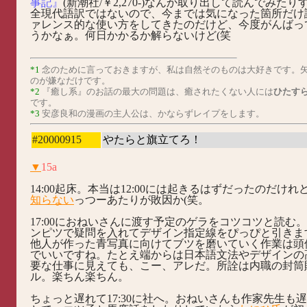
事記』
(新潮社/￥2,270-)なんか取り出して読んでみた
全現代語訳ではないので、今までは気になった箇所だけ
ァレンス的な使い方をしてきたのだけど、今度がんばっ
うかなぁ。何日かかるか解らないけど(笑
*1
念のために言っておきますが、私は自然そのものは大好きです。
のが嫌なだけです。
*2
『癒し系』のお話の最大の問題は、癒されたくない人には
ひたす
です。
*3
安彦良和の漫画の主人公は、かならずレイプをします。
#20000915
やたらと旗立てろ！
▼
15a
14:00起床。本当は12:00には起きるはずだったのだけれ
知らない
っつーあたりが敗因か(笑。
17:00におねいさんに渡す予定のゲラをコツコツと読む
ンピツで疑問を入れてデザイン指定線をぴっぴと引きま
他人が作った青写真に向けてブツを磨いていく作業は頭
でいいですね。たとえ端からは日本語文法やデザインの
要な仕事に見えても、こー、アレだ。所詮は内職の封筒
ル。楽ちん楽ちん。
ちょっと遅れて17:30に社へ。おねいさんも作家先生も