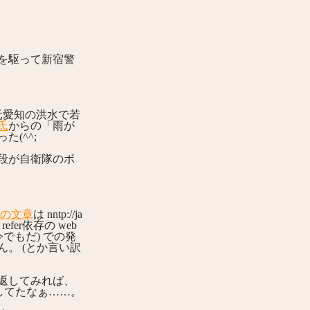
を駆って新宿警
元愛知の洪水で若
氏
からの「雨が
(^^;
段が自衛隊のボ
の文章
は nntp://ja
er依存の web
でもだ) での発
。 (とか言い訳
返してみれば、
としてたなぁ……。