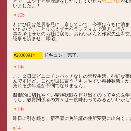
とで、エツ子と馬鹿話をしたりしていたら
わにひ氏
が初
いましたよ！
▼
15b
わにひ氏は芝居を見に上京していて、今夜はうちに泊ま
いたのです。とりあえずオペラシティまで迎えに行き、
事を済ませたのち社に戻る。おねいさんと作家先生を交
認事を済ませ、帰宅。
#20000914
ドキュン：完了。
▼
14a
ここ２日ほどニコチンパッチなしの禁煙生活。些細な事
んですけど。これが世に言う「キレやすい精神状態」か
荒れる少年達が不憫でなりません。
擬似的に切れやすい精神状態を作り出すのって今の医学
うし、教育関係者の方々は一度味わってみるといいかも
▼
14a
昨日に引き続き、新宿署に免許証の住所変更に出向く。
●
14c