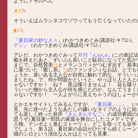
ように＞そのへん
▼
17b
そういえばムラシタコウゾウってもう亡くなっていたの
■
17c
『夏目家の妙な人々』
(わかつきめぐみ/講談社/￥752-)、
デン』
（わかつきめぐみ/講談社/￥752-）
アレだ、わかつきめぐみって
月刊『んαんα』
(この表記
載を終えたあと、ずいぶん長いこと駄目になってた気が
まじで。自然賛美
*1
とメランコリィがつむぎ出す、基本
に基づいた『癒し系』
*2
のファンタジィなお話、とでも
ょうか。迷いある主人公が自然に触れて的な、そういっ
ましたね。で、何が問題かというと、やっぱり人と人と
ゃないですか！ ね？ 星は喋りませんよ！ 花も喋り
ういった物から主人公が何を感じたのか、なんてうまく
ゃないですか！ 一人よがりに見えちゃうのはしょーが
とかエキサイトしてみるんですが、
『夏目家……』
、い
見、先に述べたようなあたしの嫌いなタイプのように始
ても楽しく終った前作
『きんぎんすなご』
の成功要因の
思うぞ) 夏目蒼一郎氏の家庭を舞台にしたコメディです
人物、テンポよく進むストーリィ、どこを取っても近年
でしょう。第３話、夏目家の会話がひたすら続くシーン
猫のシロという演出なんかはとっても見事。