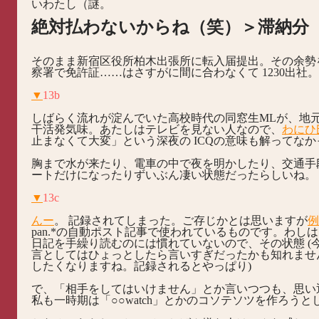
いわたし（謎。
絶対払わないからね（笑）＞滞納分
そのまま新宿区役所柏木出張所に転入届提出。その余勢
察署で免許証……はさすがに間に合わなくて 1230出社。
▼
13b
しばらく流れが淀んでいた高校時代の同窓生MLが、地
干活発気味。あたしはテレビを見ない人なので、
わにひ
止まなくて大変」という深夜の ICQの意味も解ってなかった
胸まで水が来たり、電車の中で夜を明かしたり、交通手
ートだけになったりずいぶん凄い状態だったらしいね。
▼
13c
んー
。 記録されてしまった。ご存じかとは思いますが
例
pan.*の自動ポスト記事で使われているものです。わしは ref
日記を手繰り読むのには慣れていないので、その状態 (今
言としてはひょっとしたら言いすぎだったかも知れません
したくなりますね。記録されるとやっぱり)
で、「相手をしてはいけません」とか言いつつも、思い
私も一時期は「○○watch」とかのコソテソツを作ろう