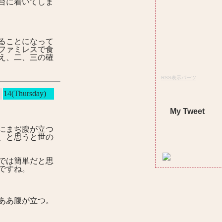
台に着いてしま
ることになって
ファミレスで食
え、二、三の確
RSS表示パーツ
14(Thursday)
My Tweet
にまぢ腹が立つ
、と思うと世の
では簡単だと思
ですね。
ああ腹が立つ。