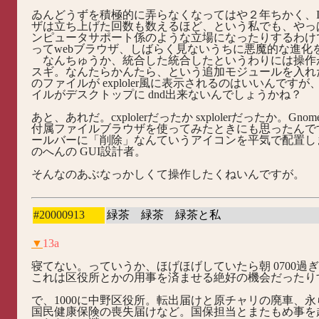
ゐんどうずを積極的に弄らなくなってはや２年ちかく、I
ザは立ち上げた回数も数えるほど、という私でも、やっ
ンピュータサポート係のような立場になったりするわけで
ってwebブラウザ、しばらく見ないうちに悪魔的な進化を
なんちゅうか、統合した統合したというわりには操作
スギ。なんたらかんたら、という追加モジュールを入れたら
のファイルが exploler風に表示されるのはいいんです
イルがデスクトップに dnd出来ないんでしょうかね？
あと、あれだ。cxplolerだったか sxplolerだったか。Gn
付属ファイルブラウザを使ってみたときにも思ったんで
ールバーに「削除」なんていうアイコンを平気で配置し
のへんの GUI設計者。
そんなのあぶなっかしくて操作したくねいんですが。
#20000913
緑茶 緑茶 緑茶と私
▼
13a
寝てない。っていうか、ほげほげしていたら朝 0700過
これは区役所とかの用事を済ませる絶好の機会だったり
で、1000に中野区役所。転出届けと原チャリの廃車、
国民健康保険の喪失届けなど。国保担当とまたもめ事を