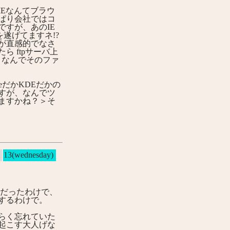
Eなんてブラウ
ぱり会社ではコ
すが、あのIE
遂げてますネ!?
が直感的でなさ
 ftpサーバ上
が、なんでそのファ
omeだかKDEだかの
すが、なんでツ
ますかね？＞そ
13(wednesday)
ぎだったわけで、
するわけで。
永らく忘れていた
起こす大人げな