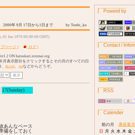
Powerd by
2000年 9月 17日から1日まで by Tonbi_ko
hu, 01 Jan 1970 00:00:00 GMT)
Contact / Infom
ップページ ]
[ ログ ]
er1.2 ON hatsukari.zenmai.org
年月表示部分をクリックするとその月のすべての日
分、
di.cgi
、
rss
などからどうぞ。
17(Sunday)
RSS
Calender
前の月
庚辰葉
故あんなペース
準備をしておく
日
月
火
水
木
金