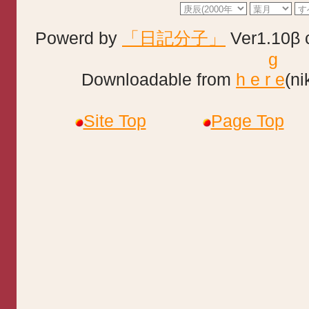
Powerd by
「日記分子」
Ver1.10β 
g
Downloadable from
h e r e
(ni
Site Top
Page Top