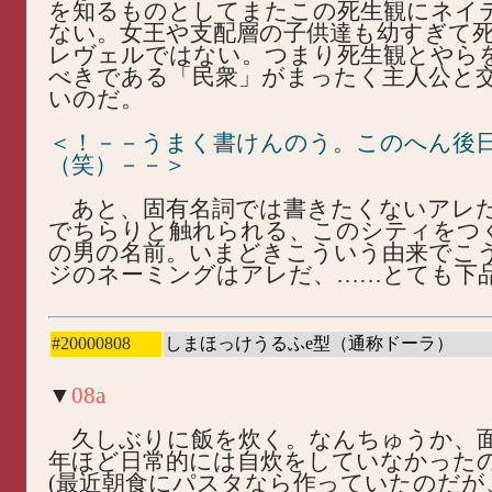
を知るものとしてまたこの死生観にネイ
ない。女王や支配層の子供達も幼すぎて
レヴェルではない。つまり死生観とやら
べきである「民衆」がまったく主人公と
いのだ。
＜！－－うまく書けんのう。このへん後
（笑）－－＞
あと、固有名詞では書きたくないアレ
でちらりと触れられる、このシティをつ
の男の名前。いまどきこういう由来でこ
ジのネーミングはアレだ、……とても下
#20000808
しまほっけうるふe型（通称ドーラ）
▼
08a
久しぶりに飯を炊く。なんちゅうか、
年ほど日常的には自炊をしていなかった
(最近朝食にパスタなら作っていたのだが