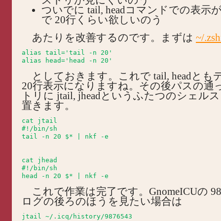
ついでに tail, headコマンドでの表
で 20行くらい欲しいのう
あたりを改善するのです。まずは
~/.zsh
alias tail='tail -n 20'

としておきます。これで tail, headと
20行表示になりますね。その後パスの通
トリに jtail, jheadというふたつのシェ
置きます。
cat jtail

#!/bin/sh

tail -n 20 $* | nkf -e 
cat jhead

#!/bin/sh

これで作業は完了です。GnomeICUの 98
ログの後ろのほうを見たい場合は
jtail ~/.icq/history/9876543