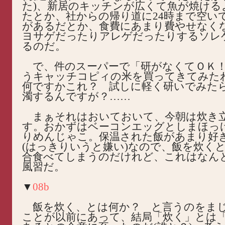
た)、新居のキッチンが広くて魚が焼ける
たとか、社からの帰り道に24時まで空い
があるだとか、食費にあまり費やせなく
ヨサゲだったりアレゲだったりするソレ
るのだ。
で、件のスーパーで「研がなくてＯＫ
うキャッチコピィの米を買ってきてみた
何ですかこれ？ 試しに軽く研いでみた
濁するんですが？……
まぁそれはおいておいて、今朝は炊き
す。おかずはベーコンエッグとしまほっ
りめんじゃこ。保温された飯があまり好
(はっきりいうと嫌い)なので、飯を炊く
合食べてしまうのだけれど、これはなん
風習だ。
▼
08b
飯を炊く、とは何か？ と言うのをま
ことが以前にあって、結局「炊く」とは