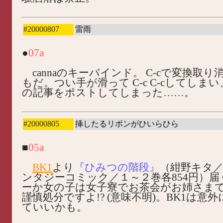
#20000807
雷雨
●
07a
cannaのキーバインド。 C-cで変換取
もだ。つい手が滑って C-c C-cしてしま
の記事をポストしてしまった……。
#20000805
挿したるリボンがひいらひら
■
05a
BK1
より
『ひみつの階段』
（紺野キタ
ンタジーコミック／１～２巻各854円）
ーか女の子は女子寮でお茶会がお姉さま
謹慎処分ですよ!? (意味不明)。BK1は意
ていいかも。