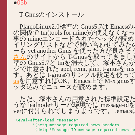
●
05b
T-Gnusのインストール
PlamoLinux2.0標準の Gnus5.7は Ema
の関係で tm(tools for mime)が使えな
事の mimeエンコードされたヘッダが読
イリングリストなどで問い合わせてみた
ーも yet another Gnus を使った方が良
さん
のサイトから T-Gnusを取ってきました
準の Gnus5.7と tmを消去して、塚本さんが
ジで用意された apel, remi, slim, t-gnusを in
す。あとは t-gnusのサンプル設定を使っ
us
を用意すればOK。Emacs上で M-x gnus
ッダ込みでニュースが読めます。
ただ、塚本さんの用意された標準設定
うな leafnode+サーバ環境では message-idを loc
verに付けられてしまうようです。 .emacs
 (eval-after-load "message"

	'(setq message-required-news-headers
