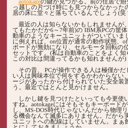
aotokage
の鍵が見つかる。前の住居で紛
っ越しの片づけ時にも見つからなかった
居の床に堂々と落ちているんでしょう(笑
最近の人は知らないかもしれませんが、
てもたかだか6～7年前)の IBM系PCの筐
動車のようなキーユニットがついていま
に例えれば、on位置が通常の動作状態、of
ボードが無効になり、セルモータ回転の
セットです。(私は自動車のことをよく知
この対比は間違ってるかも知れませんが)
その昔、 PCが操作できる人は極僅かだ
い人は興味本位で何をするかわからない
ージがあったから付けられていた安全装
う。最近ではとんと見かけません。
しかし鍵を見つけたといっても今更使
すね。aotokageにはそもそもキーボード
し、MS-DOS時代じゃないんだから物理
る機会なんて滅多にありません。だから
ユニットへの配線はしていません。まぁ
とにしておきましょうか。