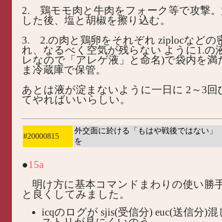
2. 鶏モモ肉と牛肉をフォーク等で攻撃
した後、塩と胡椒を擦り込む。
3. 2.の肉と鶏卵をそれぞれ ziplocなど
れ、なるべく空気が残らない ように1.の
レなので「アレゲ液」と命名)で袋内を満
ま冷蔵庫で保管。
あとは液が淀まないように一日に 2～3
てやればいいらしい。
外交面に於ける「もはや戦後ではない」
#20000815
を
●
15a
明け方に基本コマンドまわりの使い勝
と良くしてみました。
icqのログが sjis(受信分) euc(送信
ストリが見にくいのう