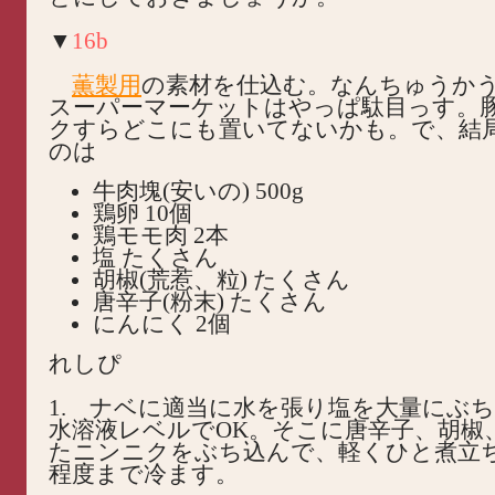
▼
16b
薫製用
の素材を仕込む。なんちゅうか
スーパーマーケットはやっぱ駄目っす。
クすらどこにも置いてないかも。で、結
のは
牛肉塊(安いの) 500g
鶏卵 10個
鶏モモ肉 2本
塩 たくさん
胡椒(荒惹、粒) たくさん
唐辛子(粉末) たくさん
にんにく 2個
れしぴ
1. ナベに適当に水を張り塩を大量にぶ
水溶液レベルでOK。そこに唐辛子、胡椒
たニンニクをぶち込んで、軽くひと煮立
程度まで冷ます。