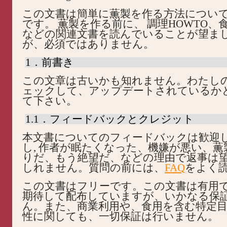
この文書は簡単に薫製を作る方法につい
です。 薫製を作る前に、 調理HOWTO、食
などの関連文書を読んでいることが望ま
が、必須ではありません。
1．前書き
この文章は古いかも知れません。わたし
ェックして、アップデートされているか
て下さい。
1.1．フィードバックとクレジット
本文書についてのフィードバックは歓迎
し, 作者が眠たくなった、機嫌が悪い、
りだ、もう絶望だ、などの理由で返事は
しれません。質問の前には、
FAQ
をよく
この文書はフリーです。この文書は有用
期待して配布していますが、いかなる保
ん。また、商業利用や、食用を含む特定
性に関しても、一切保証は行いません。