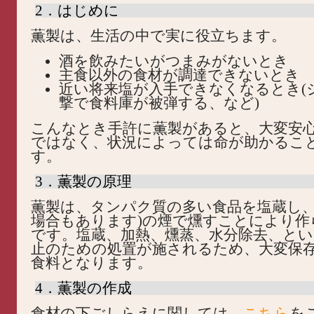
2．はじめに
薫製は、生活の中で実に役立ちます。
酒を飲みたいがつまみがないとき
主食以外の食材が調達できないとき
近い将来塩が入手できなくなるとき(
撃で食料庫が被弾する、など)
こんなとき手許に薫製があると、大変安
ではなく、状況によっては命が助かるこ
す。
3．薫製の原理
薫製は、タンパク質の多い食品を塩蔵し、
場合もあります)の煙で燻すことにより作
です。塩蔵、加熱、燻蒸、水分除去、とい
止のための処置が施されるため、大変保
食料となります。
4．薫製の作成
食材の下ごしらえに関しては、
こちら
を