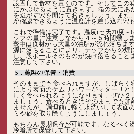
設置して食材を置くのです。そしてこの
にかぶせるように置きます。箱の天にあ
を逃がす穴を開けておきましょう。また
が確認できるように温度計を差し込む穴
これで準備は完了です。温度(セ氏70度～8
ップの量に注意しながら４～５時間燻し
蒸中は食材から大量の油脂が流れ落ちま
源に落ちることにより、チップからの煙
し、段ボールそのものが焼け落ちること
注意して下さい。
5．薫製の保管・消費
そのままでも食べられますが、しばらく
により表面のケムリパワーがマターリと
しく食べられるようになります。ぜひ２
ましょう。食べるときはそのままでも加
ませんが、調理前に軽く水洗いして表面
ミや砂を取り除くようにしましょう。
もちろん長期保存が可能です。なるべく
冷暗所で保管して下さい。