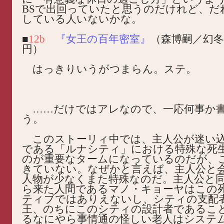
BSで出回っていたと思うのだけれど、だ
している人いないかな。
■
12b
『女王の百年密室』
（森博嗣／幻冬社
円）
はっきりいうがつまらん。ステ。
……だけではアレなので、一応何事か
う。
このストーリィ中では、主人公が迷い
である「ルナシティ」における特殊な死
のが重要なタームになっているのだが、
きていない。なぜかと言えば、主人公と
人物が少なくまた特殊なのだ。主人公と
ら来た人間であるマノ・キョーヤはこの
ティブではありえないし、シティの支配
王、のちにこのシティの設計者であるこ
るなにやら事情通の怪しい老人はシステ