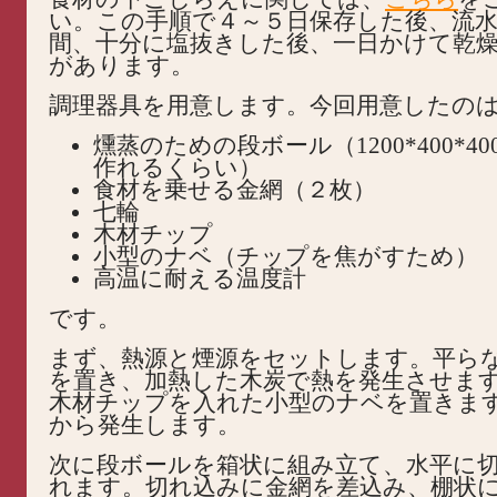
い。この手順で４～５日保存した後、流
間、十分に塩抜きした後、一日かけて乾
があります。
調理器具を用意します。今回用意したの
燻蒸のための段ボール（1200*400*4
作れるくらい）
食材を乗せる金網（２枚）
七輪
木材チップ
小型のナベ（チップを焦がすため）
高温に耐える温度計
です。
まず、熱源と煙源をセットします。平ら
を置き、加熱した木炭で熱を発生させま
木材チップを入れた小型のナベを置きま
から発生します。
次に段ボールを箱状に組み立て、水平に
れます。切れ込みに金網を差込み、棚状