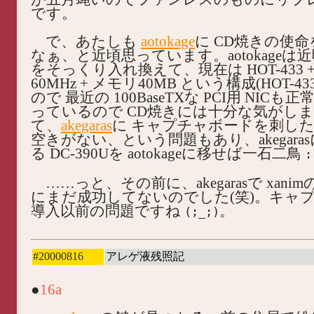
です。
で、あたしも
aotokage
に CD焼きの使
なぁ、と近頃思っています。aotokageは
をそっくり入れ換えて、現在は HOT-433 + A
60MHz + メモリ40MB という構成(HOT-433
ので 最近の 100BaseTXな PCI用 NICも
っているので CD焼きには十分な気がし
て、
akegaras
に キャプチャボードを刺したい
空きがない、という問題もあり、akegara
る DC-390Uを aotokageに移せば一石二鳥
:
……っと、その前に、akegarasで xani
にまだ成功してないのでした(笑)。キャ
導入以前の問題ですね
。
(;_;)
#20000816
アレゲ液残照記
●
16a