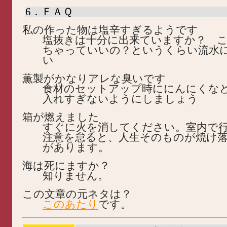
6．ＦＡＱ
私の作った物は塩辛すぎるようです
塩抜きは十分に出来ていますか？ 
ちゃっていいの？というくらい流水
い
薫製がかなりアレな臭いです
食材のセットアップ時ににんにくな
入れすぎないようにしましょう
箱が燃えました
すぐに火を消してください。室内で
注意を怠ると、人生そのものが焼け
があります。
海は死にますか？
知りません。
この文章の元ネタは？
このあたり
です。