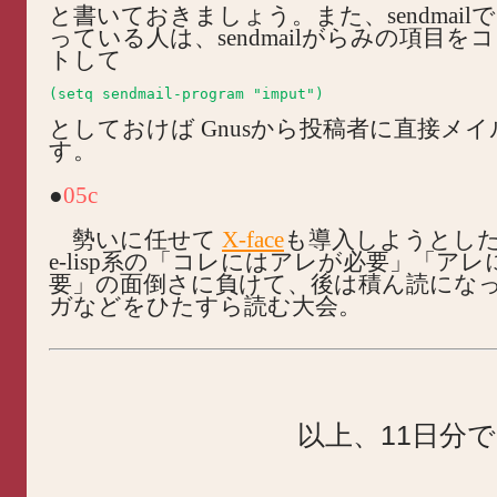
と書いておきましょう。また、sendmailで
っている人は、sendmailがらみの項目を
トして
としておけば Gnusから投稿者に直接メ
す。
●
05c
勢いに任せて
X-face
も導入しようとし
e-lisp系の「コレにはアレが必要」「ア
要」の面倒さに負けて、後は積ん読にな
ガなどをひたすら読む大会。
以上、11日分