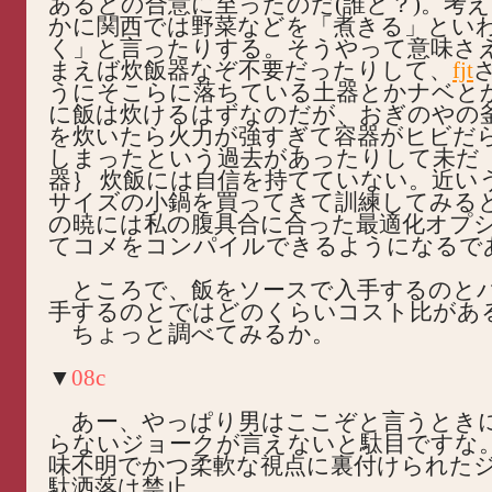
あるとの合意に至ったのだ(誰と？)。考
かに関西では野菜などを「煮きる」とい
く」と言ったりする。そうやって意味さ
まえば炊飯器なぞ不要だったりして、
fjt
うにそこらに落ちている土器とかナベと
に飯は炊けるはずなのだが、おぎのやの
を炊いたら火力が強すぎて容器がヒビだ
しまったという過去があったりして未だ 
器｝ 炊飯には自信を持てていない。近い
サイズの小鍋を買ってきて訓練してみる
の暁には私の腹具合に合った最適化オプ
てコメをコンパイルできるようになるで
ところで、飯をソースで入手するのと
手するのとではどのくらいコスト比があ
ちょっと調べてみるか。
▼
08c
あー、やっぱり男はここぞと言うとき
らないジョークが言えないと駄目ですな
味不明でかつ柔軟な視点に裏付けられた
駄洒落は禁止。