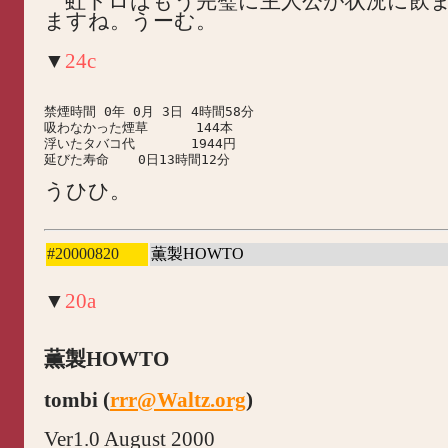
虹トロはもう完璧に主人公が状況に飲
ますね。うーむ。
▼
24c
禁煙時間 0年 0月 3日 4時間58分

吸わなかった煙草      144本

浮いたタバコ代       1944円

うひひ。
#20000820
薫製HOWTO
▼
20a
薫製HOWTO
tombi (
rrr@Waltz.org
)
Ver1.0 August 2000