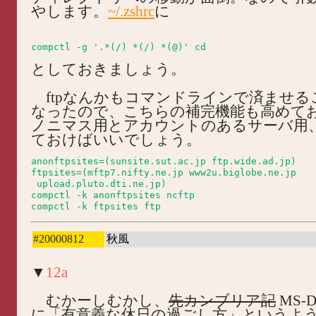
やします。
~/.zshrc
に
としておきましょう。
ftpなんかもコマンドラインで済ませる
なったので、こちらの補完機能も高めて
ノニマス用とアカウントのあるサーバ用
ておけばいいでしょう。
anonftpsites=(sunsite.sut.ac.jp ftp.wide.ad.jp)

ftpsites=(mftp7.nifty.ne.jp www2u.biglobe.ne.jp

 upload.pluto.dti.ne.jp)

compctl -k anonftpsites ncftp

#20000812
秋風
▼
12a
むかーしむかし、
先カンブリア記
MS-
に「有意義な休日の過ごし方」というよう