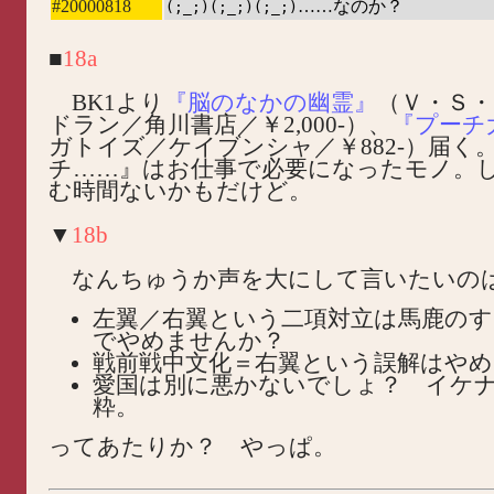
#20000818
……なのか？
(;_;)
(;_;)
(;_;)
■
18a
BK1より
『脳のなかの幽霊』
（Ｖ・Ｓ
ドラン／角川書店／￥2,000-）、
『プーチ
ガトイズ／ケイブンシャ／￥882-）届く
チ……』はお仕事で必要になったモノ。
む時間ないかもだけど。
▼
18b
なんちゅうか声を大にして言いたいの
左翼／右翼という二項対立は馬鹿の
でやめませんか？
戦前戦中文化＝右翼という誤解はや
愛国は別に悪かないでしょ？ イケ
粋。
ってあたりか？ やっぱ。