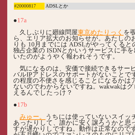
#20000817
ADSLとか
●
17a
久しぶりに廻線問屋
東京めたりっく
を
ら、エリア拡大のお知らせが。あたしの
りも 10月までには ADSLがやってくる
独占企業の ISDNとかいうサービスに手
いたのがようやく報われそうです。
気になるのは、安価で接続できるサー
バルIPアドレスのサポートがないことで
の程度の不便さを感じることになるかは
ないのでわからないですね。wakwakはグ
えるんでしたっけ？
●
17b
みゅー。
うちには使っていないスイッ
あったりして、誰かに安く譲ろうかと思
すが遅かりしですね。動作は正常なので
が五月蝿いのでファンレスのものにリプ