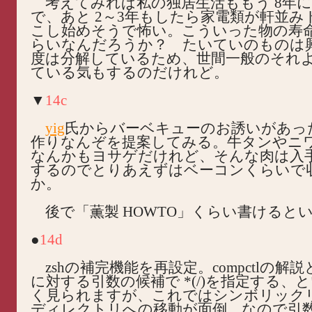
考えてみれば私の独居生活ももう 8年
で、あと 2～3年もしたら家電類が軒並み
こし始めそうで怖い。こういった物の寿
らいなんだろうか？ たいていのものは
度は分解しているため、世間一般のそれ
ている気もするのだけれど。
▼
14c
yig
氏からバーベキューのお誘いがあっ
作りなんぞを提案してみる。牛タンやニ
なんかもヨサゲだけれど、そんな肉は入
するのでとりあえずはベーコンくらいで
か。
後で「薫製 HOWTO」くらい書けると
●
14d
zshの補完機能を再設定。compctlの解説と
に対する引数の候補で *(/)を指定する、
く見られますが、これではシンボリック
ディレクトリへの移動が面倒。なので引