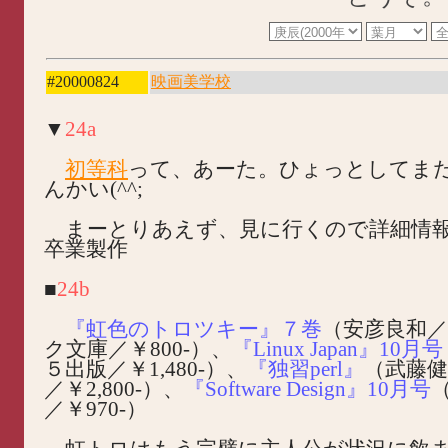
#20000824
映画美学校
▼
24a
初等科
って、あーた。ひょっとしてま
んかい(^^;
まーとりあえず、見に行くので詳細情
卒業製作
■
24b
『虹色のトロツキー』７巻
（安彦良和
ク文庫／￥800-）、
『Linux Japan』10月号
５出版／￥1,480-）、
『独習perl』
（武藤健
／￥2,800-）、
『Software Design』10月号
／￥970-）