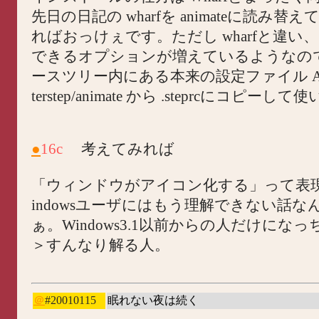
先日の日記の wharfを animateに読み替
ればおっけぇです。ただし wharfと違い、.s
できるオプションが増えているようなの
ースツリー内にある本来の設定ファイル Afterst
terstep/animate から .steprcにコピー
●
16c
考えてみれば
「ウィンドウがアイコン化する」って表現
indowsユーザにはもう理解できない話な
ぁ。Windows3.1以前からの人だけにな
＞すんなり解る人。
＠
#20010115
眠れない夜は続く