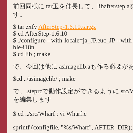
前回同様に tar玉を伸長して、libafterstep
す。
$ tar zxfv
AfterStep-1.6.10.tar.gz
$ cd AfterStep-1.6.10
$ ./configure --with-locale=ja_JP.euc_JP --with
ble-i18n
$ cd lib ; make
で、今回は他に asimagelib.aも作る必要
$cd ../asimagelib/ ; make
で、.steprcで動作設定ができるように src/Whar
を編集します
$ cd ../src/Wharf ; vi Wharf.c
sprintf (configfile, "%s/Wharf", AFTER_DIR);