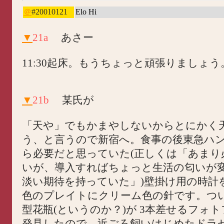
＠
#20010121
Elo Hi
▼
21a
あさー
11:30起床。もうちょっと頑張りましょう
▼
21b
某氏が
「天や」でもかまやしないからとにかく
う、と言うので新宿へ。食事の後東急ハ
ら必要だと思っていた(正しくは「あまり
いが、導入すればちょっと生活の匂いが
淡い期待を持っていた」)壁掛け用の時計
色のプレイトにクリーム色の針です。つ
型花瓶(というのか？)が 3本差せるフォ
発見したので、近ごろ飼いはじめたドラ