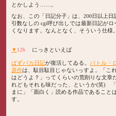
とかしよう……。
なお、この「日記分子」は、200日以上
引数なしの cgi呼び出しでは最新日記が
くなります。なんとなく、そういう仕様
▼
12b
にっきといえば
ぱずバカ日記
が復活してゐる。
バトル・
原作
は、駄目駄目じゃないっすよ。「こ
はどうよ？」ってくらいの荒削りな文章
れどもそれも味だった、というか(笑) 
まに」「面白く」読める作品であること
す。