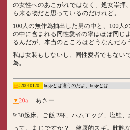
の女性へのあこがれではなく、処女崇拝
ら来る物だと思っているのだけれど。
100人の無作為抽出した男の中と、100人
の中に含まれる同性愛者の率はほぼ同じ
るんだが、本当のところはどうなんだろ
私は女装もしないし、同性愛者でもない
為。
＠
#20010120
hogeとは違うのだよ、hogeとは
▼
20a
あさー
9:30起床。ご飯 2杯、ハムエッグ、塩鮭
って、まじですか？ 健康的スギ。昨晩