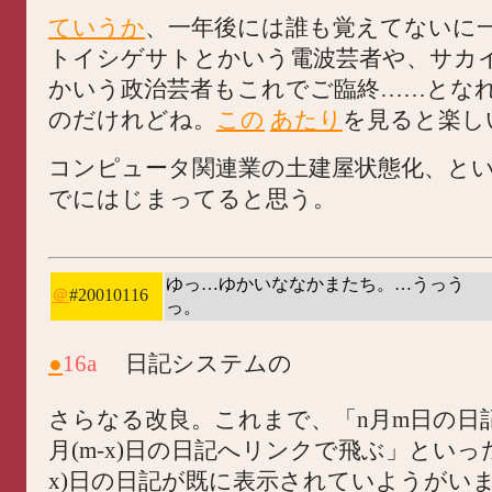
ていうか
、一年後には誰も覚えてないに一
トイシゲサトとかいう電波芸者や、サカ
かいう政治芸者もこれでご臨終……とな
のだけれどね。
この
あたり
を見ると楽し
コンピュータ関連業の土建屋状態化、と
でにはじまってると思う。
ゆっ…ゆかいななかまたち。…うっう
＠
#20010116
っ。
●
16a
日記システムの
さらなる改良。これまで、「n月m日の日記
月(m-x)日の日記へリンクで飛ぶ」といった
x)日の日記が既に表示されていようがいまい