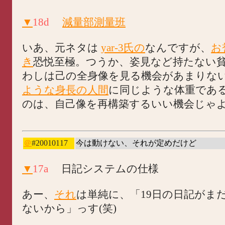
▼
18d
減量部測量班
いあ、元ネタは
yar-3氏の
なんですが、
お
き
恐悦至極。つうか、姿見など持たない
わしは己の全身像を見る機会があまりな
ような身長の人間
に同じような体重であ
のは、自己像を再構築するいい機会じゃ
＠
#20010117
今は動けない、それが定めだけど
▼
17a
日記システムの仕様
あー、
それ
は単純に、「19日の日記がま
ないから」っす(笑)