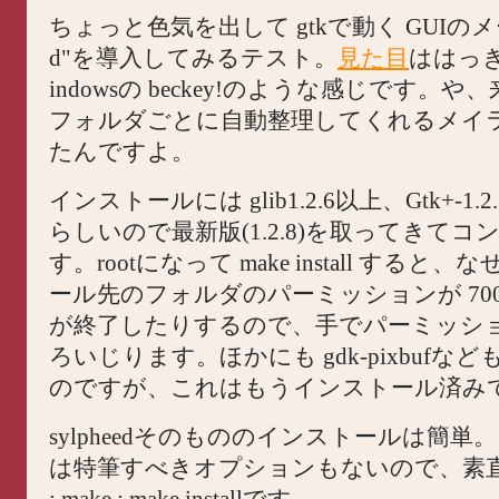
ちょっと色気を出して gtkで動く GUIのメーラ 
d"を導入してみるテスト。
見た目
ははっき
indowsの beckey!のような感じです。
フォルダごとに自動整理してくれるメイ
たんですよ。
インストールには glib1.2.6以上、Gtk+-1
らしいので最新版(1.2.8)を取ってきて
す。rootになって make install すると
ール先のフォルダのパーミッションが 700の
が終了したりするので、手でパーミッシ
ろいじります。ほかにも gdk-pixbufな
のですが、これはもうインストール済み
sylpheedそのもののインストールは簡単。 co
は特筆すべきオプションもないので、素直に co
; make ; make installです。