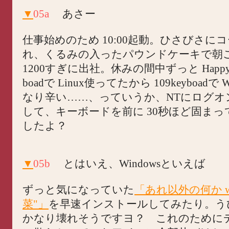
▼
05a
あさー
仕事始めのため 10:00起動。ひさびさに
れ、くるみの入ったパウンドケーキで朝
1200すぎに出社。休みの間中ずっと Happy Ha
boadで Linux使ってたから 109keyboadで 
なり辛い……、っていうか、NTにログオ
して、キーボードを前に 30秒ほど固まっ
したよ？
▼
05b
とはいえ、Windowsといえば
ずっと気になっていた
「あれ以外の何か wi
菜"」
を早速インストールしてみたり。う
かなり壊れそうですヨ？ これのために