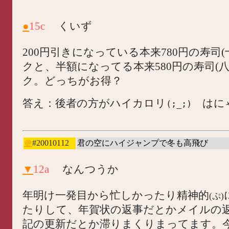
●
15c
くいず
200円引きになっている本来780円の寿司(
クと、半額になってる本来580円の寿司(八
ク。どっちがお得？
答え：後者の方がハイカロリ
はに
(;_;)
＠
#20010112
君の空にハイジャンプで冬も高飛び
▼
12a
なんつうか
年明け一発目から忙しかったり精神的
(ぷ)
たりして、年賀状の返事だとかメイルの
記の更新だとか滞りまくりまってます。