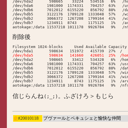

/dev/hda2       598665    33224   534516   6%   /ho
/dev/hda6      1981000  1174331   704257  63%   /us
/dev/hdb6      7012012  6155220   856792  88%   /da
/dev/hdb5      3122176  1789128  1333048  57%   /wi
/dev/hdb2      3066372  1267208  1799164  41%   /wi
/dev/hdb7      1234911  8743     1175125   1%   /ar
削除後
Filesystem 1024-blocks     Used Available Capacity 
/dev/hda5       598634   141660   426051  25%  /ho

/dev/hda2       598665    33412   534328   6%  /hom
/dev/hda6      1981000  1174331   704257  63%  /usr
/dev/hdb6      7012012  6155220   856792  88%  /dat
/dev/hdb5      3122176  1789128  1333048  57%  /win
/dev/hdb2      3066372  1267208  1799164  41%  /win
/dev/hdb7      1234911     8743  1175125   1%  /arc
信じらんね
。ふざけろ＞もじら
(;_;)
＠
#20010118
ブヴァールとペキュシェと愉快な仲間