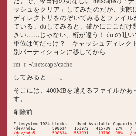
た。で、今日何の気なしに netscapeの
ッシュをクリア」してみたのだが、実際
ディレクトリをのぞいてみるとファイル
ている。duしてみると、確かにここだけ
きい……じゃない、桁が違う！ du の吐
単位は何だっけ？ キャッシュディレク
別パーティションに移してから
rm -r ~/.netscape/cache
してみると……。
そこには、400MBを越えるファイルがあ
す。
削除前
Filesystem 1024-blocks    Used Available Capacity M
/dev/hda5       598634   553931    13780  98%   /h