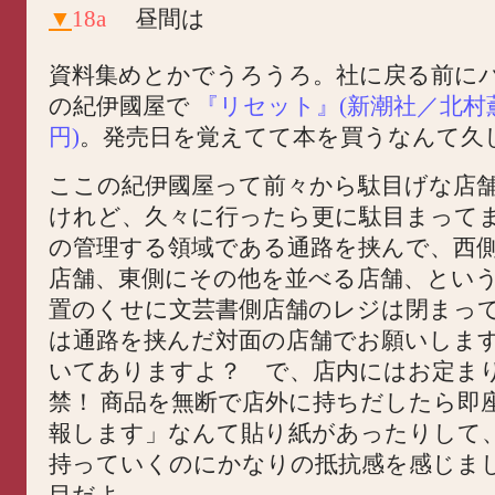
▼
18a
昼間は
資料集めとかでうろうろ。社に戻る前に
の紀伊國屋で
『リセット』(新潮社／北村薫
円)
。発売日を覚えてて本を買うなんて久
ここの紀伊國屋って前々から駄目げな店
けれど、久々に行ったら更に駄目まって
の管理する領域である通路を挟んで、西
店舗、東側にその他を並べる店舗、とい
置のくせに文芸書側店舗のレジは閉まっ
は通路を挟んだ対面の店舗でお願いしま
いてありますよ？ で、店内にはお定ま
禁！ 商品を無断で店外に持ちだしたら即
報します」なんて貼り紙があったりして
持っていくのにかなりの抵抗感を感じま
目だよ。