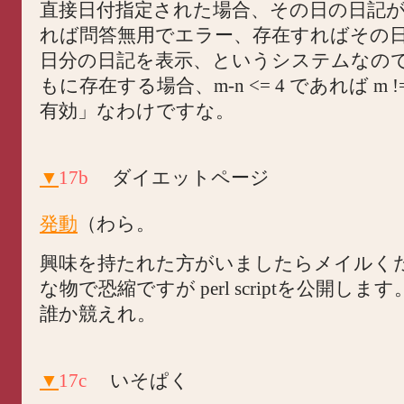
直接日付指定された場合、その日の日記
れば問答無用でエラー、存在すればその日
日分の日記を表示、というシステムなので
もに存在する場合、m-n <= 4 であれば m !
有効」なわけですな。
▼
17b
ダイエットページ
発動
（わら。
興味を持たれた方がいましたら
メイル
く
な物で恐縮ですが perl scriptを公開し
誰か競えれ。
▼
17c
いそぱく