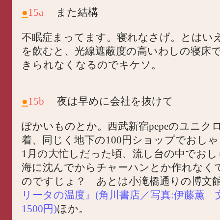
●
15a
また結構
不眠症まってます。寝れなさげ。とはい
を飲むと、光線遮蔽度の高いわしの寝床
きられなくなるのでキケソ。
●
15b
夜は早めに会社を抜けて
ぽかいものとか。西武新宿pepeのユニク
着、同じく地下の100円ショップでおしゃ
1月の大忙しだった頃、流し台の中でおし
海に沈んでからチャーハンとか作れなく
のですじょ？ あとは小滝橋通りの博文
リータの温度』(角川書店／写真:伊藤薫 
1500円)
ほか。