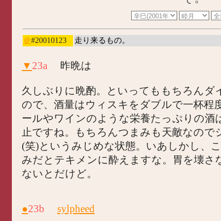
＠
#20010123
走り来るもの。
▼
23a
昨晩は
久しぶりに晩酌。といってももちろんダ
ので、酒量はウィスキをダブルで一杯程
ールやワインのような栄養たっぷりの酒
止ですね。もちろんつまみも天敵なので
(笑)というみじめな状態。いあしかし、
みだとテキメンに酔えますな。胃を壊さ
ないとだけど。
●
23b
sylpheed