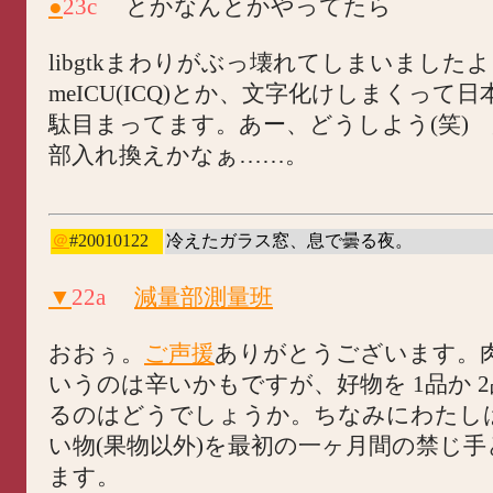
●
23c
とかなんとかやってたら
libgtkまわりがぶっ壊れてしまいましたよ？
meICU(ICQ)とか、文字化けしまくって
駄目まってます。あー、どうしよう(笑) g
部入れ換えかなぁ……。
＠
#20010122
冷えたガラス窓、息で曇る夜。
▼
22a
減量部測量班
おおぅ。
ご声援
ありがとうございます。
いうのは辛いかもですが、好物を 1品か 
るのはどうでしょうか。ちなみにわたし
い物(果物以外)を最初の一ヶ月間の禁じ
ます。