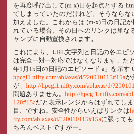
を再度呼び出して(m-x)日を起点とする ht
てしまっていたのだけれど、そうならな
加えました。これからは (m-x)日の日記
れている場合、その日へのリンクは単な
ャンプに自動置換されます。
これにより、URL文字列と日記の各エピ
は完全一対一対応ではなくなります。たとえ
年1月15日の日記のエピソード a」を示す 
hpcgi1.nifty.com/ablaxas/d/?20010115#15a
が
が、
http://hpcgi1.nifty.com/ablaxas/d/?2001
問題ありません。
http://hpcgi1.nifty.com/ab
120#15a
だと表示レンジからはずれてしま
目、ですね。安全性からいえばリンクは
h
fty.com/ablaxas/d/?20010115#15a
に張っても
ちろんベストですがー。