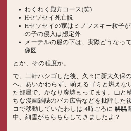
わくわく殿方コース(笑)
Hセソセイ死亡説
Hセソセイの家はミノフスキー粒子が
の子の侵入は想定外
メーテルの服の下は、実際どうなっ
像図
とか、その程度か。
で、二軒ハシゴした後、久々に新大久保
へ。あいかわらず、萌えるゴミと燃えな
た部屋で、かなり廃墟まってます。山と
ちな漫画雑誌のバカ広告などを批評した
コで移動していたわしは 4時ごろに
解脱
中、細雪がちらちらしてきましたよ？