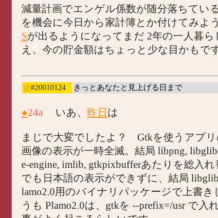
減量計画でエンゲル係数が随分落ちてい
を機会に今日から家計簿とか付けてみよ
S
が出るようになってまだ 2年の一人暮ら
え、今の貯金額はちょっと少な目かもで
＠
#20010124
きっとあなたと見上げる日まで
●
24a
いあ、
昨日
は
まじで大変でしたよ？ Gtkを使うアプ
画像の表示が一時全滅。結局 libpng, libglib, li
e-engine, imlib, gtkpixbufferあたり
でも日本語の表示ができずに、結局 libglibと l
lamo2.0用のバイナリパッケージで上書
うも Plamo2.0は、gtkを --prefix=/usr