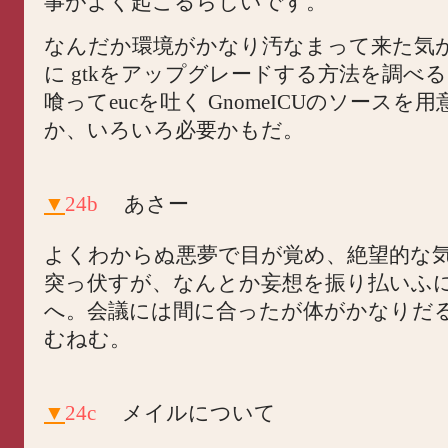
事がよく起こるらしいです。
なんだか環境がかなり汚なまって来た気
に gtkをアップグレードする方法を調べると
喰ってeucを吐く GnomeICUのソースを
か、いろいろ必要かもだ。
▼
24b
あさー
よくわからぬ悪夢で目が覚め、絶望的な
突っ伏すが、なんとか妄想を振り払いふ
へ。会議には間に合ったが体がかなりだ
むねむ。
▼
24c
メイルについて