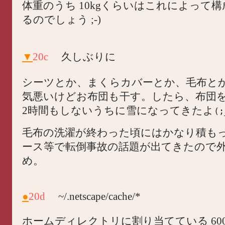
体重のうち 10kgくらいはこれによって
るのでしょう ;-)
▼
20c
久しぶりに
シーツとか、まくらカバーとか、毛布と
気悪いけどお布団も干す。したら、布団
2時間もしないうちに雪になってきたよ
(;
毛布の洗濯が終わった頃にはかなり積も
ース等で転倒事故の話題が出てきたので
め。
●
20d
~/.netscape/cache/*
ホームディレクトリに割り当てている 60