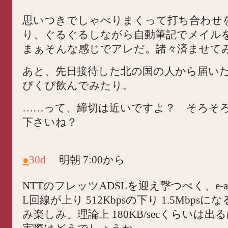
思いつきでしゃべりまくって打ち合わせ
り、ぐるぐるしながら自動筆記でメイル
まぁそんな感じでアレだ。諸々済ませて
あと、先日接待した北の国の人から届い
ぴくぴ飲んでみたり。
……って、締切は近いですよ？ そろそ
下さいね？
●
30d
明朝 7:00から
NTTのフレッツADSLを迎え撃つべく、e-acc
L回線が上り 512Kbpsの下り 1.5Mbps
み楽しみ。理論上 180KB/secくらいは