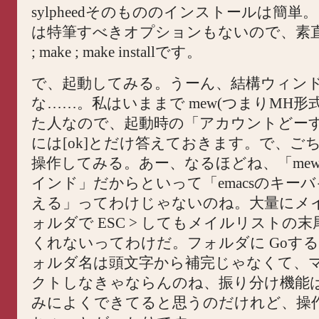
sylpheedそのもののインストールは簡単。 co
は特筆すべきオプションもないので、素直に co
; make ; make installです。
で、起動してみる。うーん、結構ウィン
な……。私はいままで mew(つまりMH形
た人なので、起動時の「アカウントどー
には[ok]とだけ答えておきます。で、ご
操作してみる。あー、なるほどね、「me
インド」だからといって「emacsのキー
える」ってわけじゃないのね。大量にメ
ォルダで ESC > してもメイルリストの
くれないってわけだ。フォルダに Goす
ォルダ名は頭文字から補完じゃなくて、
クトしなきゃならんのね、振り分け機能は Be
みによくできてると思うのだけれど、操