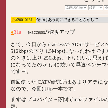
＠
#20010131
傷つけあう前にできることさがして
●
31a
e-accessの速度アップ
さて、今日から e-accessの ADSLサー
512kbpsの下り 1.5Mbpsになったわけで
のときは上り 256kbps、下りはいま思えばも
になってたのかも)に続いて早速ベンチマ
ですヨ。
前回使った CATV研究所はあまりアテに
なので、今回はftp一本です。
まずはプロバイダ－家間でmp3ファイル
定。