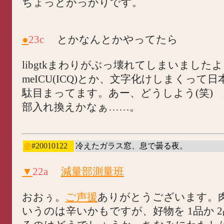
ちょっとがっかりです。
●
23c
とかなんとかやってたら
libgtkまわりがぶっ壊れてしまいましたよ？
meICU(ICQ)とか、文字化けしまくって
駄目まってます。あー、どうしよう(笑) g
部入れ換えかなぁ……。
＠
#20010122
冷えたガラス窓、息で曇る夜。
▼
22a
減量部測量班
おおぅ。
ご声援
ありがとうございます。
いうのは辛いかもですが、好物を 1品か 