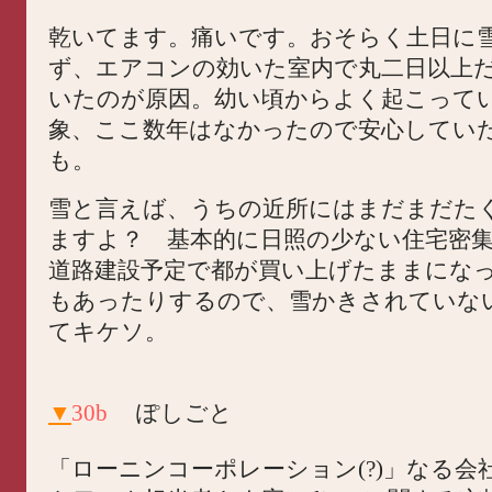
乾いてます。痛いです。おそらく土日に
ず、エアコンの効いた室内で丸二日以上
いたのが原因。幼い頃からよく起こって
象、ここ数年はなかったので安心してい
も。
雪と言えば、うちの近所にはまだまだた
ますよ？ 基本的に日照の少ない住宅密
道路建設予定で都が買い上げたままにな
もあったりするので、雪かきされていな
てキケソ。
▼
30b
ぽしごと
「ローニンコーポレーション(?)」なる会