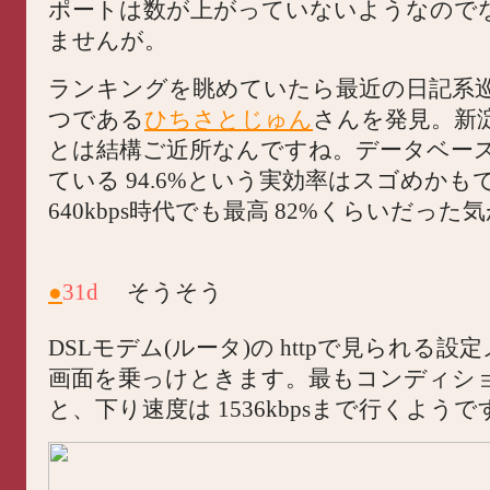
ポートは数が上がっていないようなので
ませんが。
ランキングを眺めていたら最近の日記系
つである
ひちさとじゅん
さんを発見。新
とは結構ご近所なんですね。データベー
ている 94.6%という実効率はスゴめかも
640kbps時代でも最高 82%くらいだった
●
31d
そうそう
DSLモデム(ルータ)の httpで見られる設
画面を乗っけときます。最もコンディシ
と、下り速度は 1536kbpsまで行くようで