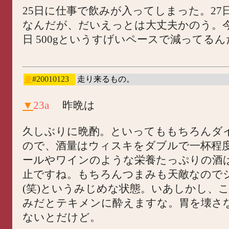
25日に仕事で飲みが入ってしまった。27
なんだが、だいえっとは大丈夫かのう。
日 500gというすげいペースで減ってる
＠
#20010123
走り来るもの。
▼
23a
昨晩は
久しぶりに晩酌。といってももちろんダ
ので、酒量はウィスキをダブルで一杯程
ールやワインのような栄養たっぷりの酒
止ですね。もちろんつまみも天敵なので
(笑)というみじめな状態。いあしかし、
みだとテキメンに酔えますな。胃を壊さ
ないとだけど。