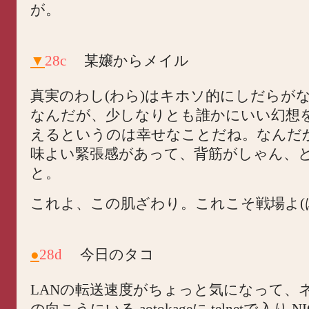
が。
▼
28c
某嬢からメイル
真実のわし(わら)はキホソ的にしだらが
なんだが、少しなりとも誰かにいい幻想
えるというのは幸せなことだね。なんだ
味よい緊張感があって、背筋がしゃん、
と。
これよ、この肌ざわり。これこそ戦場よ(
●
28d
今日のタコ
LANの転送速度がちょっと気になって、
の向こうにいる aotokageに telnetで入り