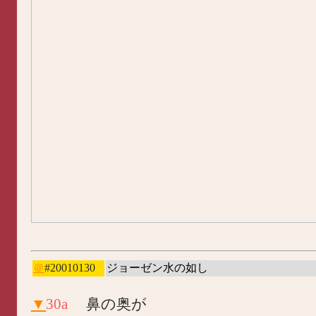
＠
#20010130
ジョーゼン水の如し
▼
30a
鼻の奥が