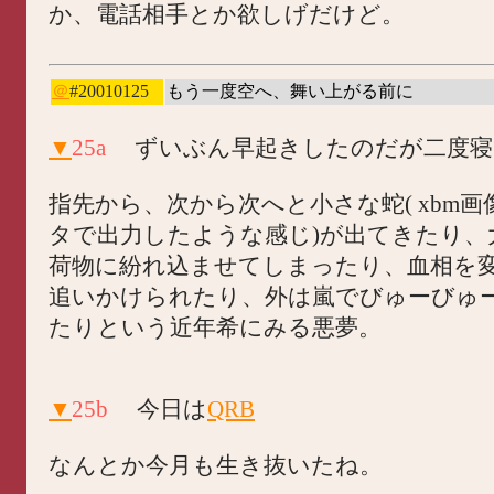
か、電話相手とか欲しげだけど。
＠
#20010125
もう一度空へ、舞い上がる前に
▼
25a
ずいぶん早起きしたのだが二度寝
指先から、次から次へと小さな蛇( xbm
タで出力したような感じ)が出てきたり、
荷物に紛れ込ませてしまったり、血相を
追いかけられたり、外は嵐でびゅーびゅ
たりという近年希にみる悪夢。
▼
25b
今日は
QRB
なんとか今月も生き抜いたね。