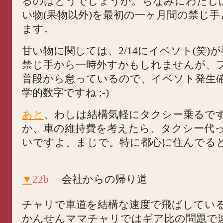
るのはどうでしょうか。ちなみにわたし
い物(果物以外)を最初の一ヶ月間の禁じ
ます。
甘い物に関しては、2/14にイベソト(笑)
禁じ手から一時外すかもしれませんが、
普段から怠っているので、イベソト発生
学的数字ですね ;-)
あと
、わしは結構気軽にタクシー乗るで
か、車の維持費を考えたら、タクシー代
いですよ。まじで。特に都心に住んでる
▼
22b
会社からの帰り道
チャリで車道を結構な速度で飛ばしてい
かんせんママチャリではギア比の問題で