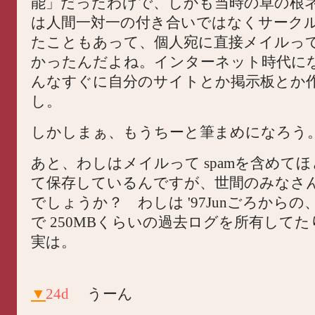
能」だったわけで、しかも当時の草の根
は人間一対一の付き合いではなくサーク
たこともあって、個人宛に直接メイルっ
かったんだよね。インターネット時代に
んなすぐに自分のサイトとか掲示板とか
し。
しかしまぁ、もうちーと筆まめになろう
あと、わしはメイルって spamを含めて
て保存しているんですが、世間のみなさ
でしょうか？ わしは '97Junごろからの、b
で 250MBくらいの過去ログを所有して
実は。
▼
24d
うーん