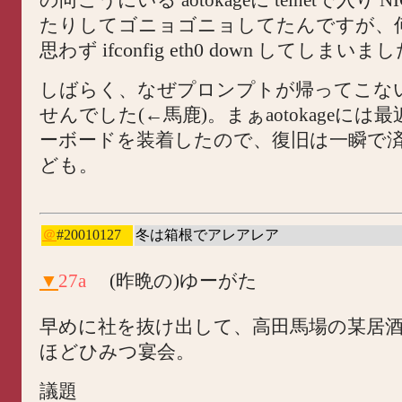
たりしてゴニョゴニョしてたんですが、
ifconfig eth0 down
思わず
してしまいまし
しばらく、なぜプロンプトが帰ってこな
せんでした(←馬鹿)。まぁaotokageには
ーボードを装着したので、復旧は一瞬で
ども。
＠
#20010127
冬は箱根でアレアレア
▼
27a
(昨晩の)ゆーがた
早めに社を抜け出して、高田馬場の某居酒
ほどひみつ宴会。
議題