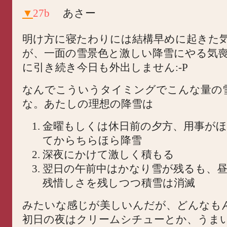
▼
27b
あさー
明け方に寝たわりには結構早めに起きた
が、一面の雪景色と激しい降雪にやる気喪
に引き続き今日も外出しません:-P
なんでこういうタイミングでこんな量の
な。あたしの理想の降雪は
金曜もしくは休日前の夕方、用事が
てからちらほら降雪
深夜にかけて激しく積もる
翌日の午前中はかなり雪が残るも、
残惜しさを残しつつ積雪は消滅
みたいな感じが美しいんだが、どんなも
初日の夜はクリームシチューとか、うま