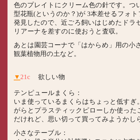
色のプレイトにクリーム色の針です。つ
型花瓶(というのか？)が 3本差せるフォ
発見したので、近ごろ飼いはじめたドラ
リアーナを差すのに使おうと査収。
あとは園芸コーナで「はからめ」用の小
観葉植物用の土など。
▼
21c
欲しい物
テンピュールまくら：
いま使っているまくらはちょっと低すぎ
がらとプラスティックピローしか使った
だけれど、思い切って買ってみようかし
小さなテーブル：