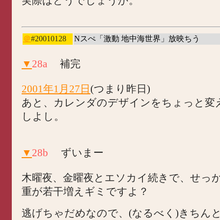
実際はどうでしょうか。
＠
#20010128
Nスぺ「激動 地中海世界」放映ちう
▼
28a
補完
2001年1月27日
(つまり昨日)
あと、カレンダのデザインをちょっと変
しよし。
▼
28b
ずいまー
木曜夜、金曜夜とエソカイ続きで、せっ
重が若干増えギミですよ？
逃げちゃだめなので、(なるべく)きちん