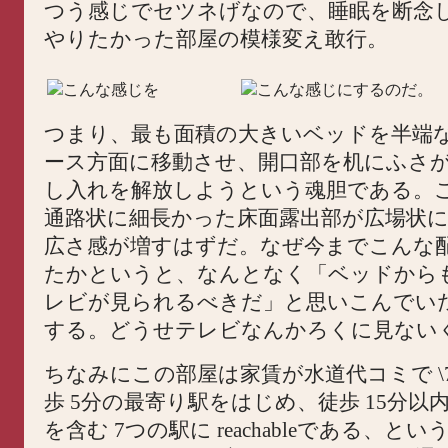
つう感じでセツネげなので、睡眠を断念
やりたかった部屋の模様変え敢行。
こんな感じを
こんな感じにするのだ。
つまり、最も面積の大きいベッドを半端な
ース方面に移動させ、開口部を机にふさ
し入れを解放しようという魂胆である。
通路状に細長かった床面露出部が広場状
広さ感が増すはずだ。なぜ今までこんな
たかというと、なんとなく「ベッドから
レビが見られるべきだ」と思いこんでい
する。どうせテレビなんかろくに見ない
ちなみにこの部屋は家賃が水道代コミで \75,
歩 5分の最寄り駅をはじめ、徒歩 15分以内
を含む 7つの駅に reachableである、と