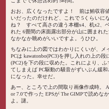
こまでで休憩含め約 5時間。
おお、広くなったですよ！ 前は鮪収容
いだったのだけれど、これで 5くらいに
ね？ すべて高さの違う本棚x4、机x2、
れた 6畳間の床面露出部分が山に囲まれ
なかなか眺めがいいですよ。うひひ。
ちなみに上の図ではわかりにくいが、メ
PCは kawatonbo(PC3)を押し入れの上の段に、
(PC2)を下の段に収めた。これにより、
てしまえば PC駆動の騒音がずいぶん緩
になった。幸せだ。
あー、ところで上の間取り画像作成時。 Adobe I
or 7.0で作った EPSが The GIMPで読
よ。謎。