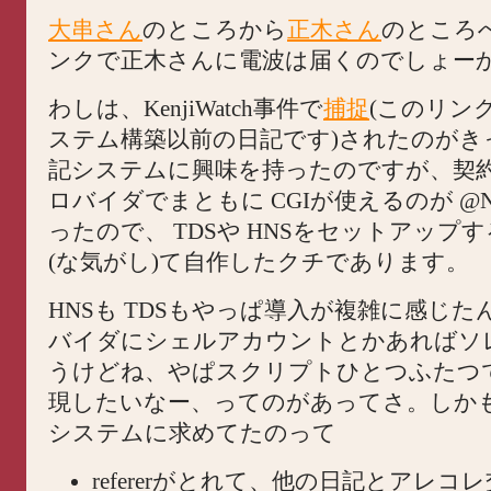
大串さん
のところから
正木さん
のところ
ンクで正木さんに電波は届くのでしょーか
わしは、KenjiWatch事件で
捕捉
(このリン
ステム構築以前の日記です)されたのがき
記システムに興味を持ったのですが、契
ロバイダでまともに CGIが使えるのが @Ni
ったので、 TDSや HNSをセットアップ
(な気がし)て自作したクチであります。
HNSも TDSもやっぱ導入が複雑に感じ
バイダにシェルアカウントとかあればソ
うけどね、やぱスクリプトひとつふたつ
現したいなー、ってのがあってさ。しか
システムに求めてたのって
refererがとれて、他の日記とアレコ