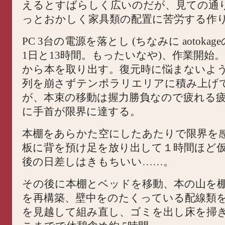
えるとすばらしく広いのだが、見ての通
っとおかしく家具類の配置に苦労する作
PC 3台の電源を落とし (ちなみに aotokageの 
1日と13時間。もったいなや)、作業開始
から本を取り出す。復元時に悩まないよ
列を崩さずテンポラリエリアに積み上げ
が、本束の移動は握力勝負なので疲れる
に手首が限界に達する。
本棚をあらかた空にしたあたりで限界を
板に背を預け足を放り出して１時間ほど
後の日差しはきもちいい……。
その後に本棚とベッドを移動、本の山を棚
を再構築、壁中をのたくっている配線類を
を見越して組み直し、ゴミを出し床を掃