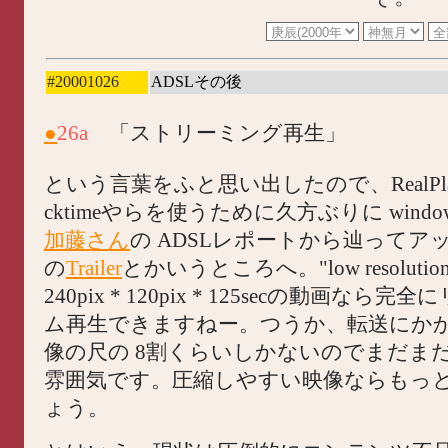
#20001026
ADSLその後
●
26a
「ストリーミング再生」
という言葉をふと思い出したので、RealPlay
cktimeやらを使うために久方ぶりに wind
加藤さん
の ADSLレポートから辿ってア
の
Trailer
とかいうところへ。"low resolut
240pix * 120pix * 125secの動画なら
ム再生できますねー。つうか、転送にか
像の尺の 8割くらいしかないのでまだま
雰囲気です。圧縮しやすい映像ならもっ
ょう。