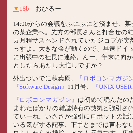
▼
18b
おひるー
14:00からの会議をふにふにと済ませ、
の某企業へ。先方の部長さんと打合せの
ヵ月程サスペンドされていたジョブが突
っすよ。大きな金が動くので、早速ドイ
に出張中の社長に連絡。んー、年末に向
としたらあたし大忙しですか ?
外出ついでに秋葉原。
『ロボコンマガジ
『Software Design』
11月号、
『UNIX USE
『ロボコンマガジン』
は初めて読んだの
まれたばかりの雑誌特有の熱気と強引さ(^^
ていーね。いささか強引にロボットの話
いる気がする記事、下手とまでは言わな
ロらしからぬ挿絵、とても元気です。広