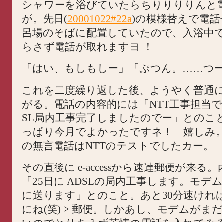
シャワーを浴びていたらちりりりりんと
が。先日(
20001022#22a
)の模様替えで電
呂場のそばに配置していたので、入浴中
らさず電話が取れますヨ ！
「はい、もしもしー」「ぷつん。……つ
これを二度繰り返した後、ようやく普通
がる。電話の内容的には「NTT工事担当で
SL局内工事完了しましたのでー」とのこ
っぱり今月でよかったですネ！ 嬉しみ
の無言電話はNTTのテストでしたカー。
その直後に e-accessから速達郵便が来る
「25日に ADSLの局内工事します。モデ
に送ります」とのこと。あと30分速けれ
にね(笑) > 郵便。しかあし、モデムがま