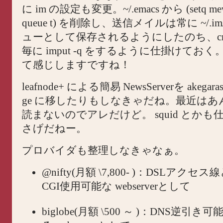
に im の設定も変更。~/.emacs から (setq mew-a
queue t) を削除し、送信メイルは常に ~/.im/
ューとして保存されるようにしたのち、cron で
毎に imput -q をするように仕掛けてお
て感じしますですね！
leafnode+ による簡易 NewsServerを akegaras
ge に移したりもしなきゃだね。最近はあんま
読まないのでアレだけど。 squid とか
さげだねー。
プロバイダも整理しなきゃなぁ。
@nifty(月額 \7,800- )：DSLアクセ
CGI使用可能な webserverとして
biglobe(月額 \500 ～ )：DNS逆引き可