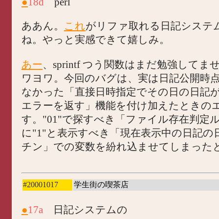
●
18d
perl
ああん。
これ
がリファ取れる日記システ
ね。やっと実感できて嬉しみ。
あー
、sprintf つう関数はまだ勉強してま
ワヨワ。今回のバグは、実は日記公開時
なかった「直接日時指定でその日の日記
エラーを返す」機能を付け加えたときの
す。"01"で探すべき「ファイル存在判定
に"1"と表示すべき「現在表示中の日記の
チン」での変数を紛れ込ませてしまった
#20001017
学生街の喫茶店
●
17a
日記システムの