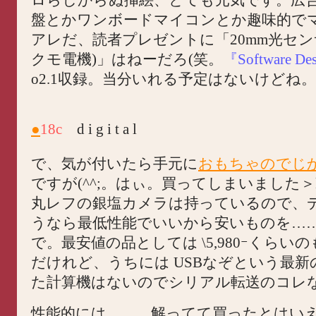
盤とかワンボードマイコンとか趣味的で
アレだ、読者プレゼントに「20mm光セン
クモ電機)」はねーだろ(笑。
『Software De
o2.1収録。当分いれる予定はないけどね。
●
18c
d i g i t a l
で、気が付いたら手元に
おもちゃのでじ
ですが(^^;。はぃ。買ってしまいました＞ki
丸レフの銀塩カメラは持っているので、
うなら最低性能でいいから安いものを…
で。最安値の品としては \5,980ｰくらい
だけれど、うちには USBなぞという最新の
た計算機はないのでシリアル転送のコレ
性能的には……。解ってて買ったとはい