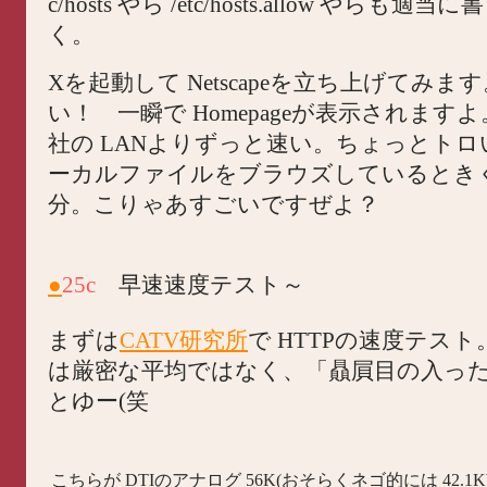
c/hosts やら /etc/hosts.allow やらも
く。
Xを起動して Netscapeを立ち上げてみま
い！ 一瞬で Homepageが表示されます
社の LANよりずっと速い。ちょっとト
ーカルファイルをブラウズしているとき
分。こりゃあすごいですぜよ？
●
25c
早速速度テスト～
まずは
CATV研究所
で HTTPの速度テス
は厳密な平均ではなく、「贔屓目の入っ
とゆー(笑
こちらが DTIのアナログ 56K(おそらくネゴ的には 42.1K