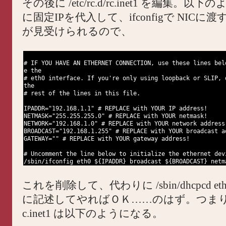
その後に /etc/rc.d/rc.inet1 を編集。以
に固定IPを代入して、ifconfigで NICに
が見受けられるので、
# IF YOU HAVE AN ETHERNET CONNECTION, use these lines bel
e the
# eth0 interface. If you're only using loopback or SLIP, 
the
# rest of the lines in this file.
IPADDR="192.168.1.1" # REPLACE with YOUR IP address!
NETMASK="255.255.255.0" # REPLACE with YOUR netmask!
NETWORK="192.168.1.0" # REPLACE with YOUR network address
BROADCAST="192.168.1.255" # REPLACE with YOUR broadcast a
GATEWAY="" # REPLACE with YOUR gateway address!
# Uncomment the line below to initialize the ethernet dev
/sbin/ifconfig eth0 ${IPADDR} broadcast ${BROADCAST} netm
これを削除して、代わりに /sbin/dhcpcd e
に記述してやればＯＫ……のはず。つまり、/etc
c.inet1 は以下のようになる。