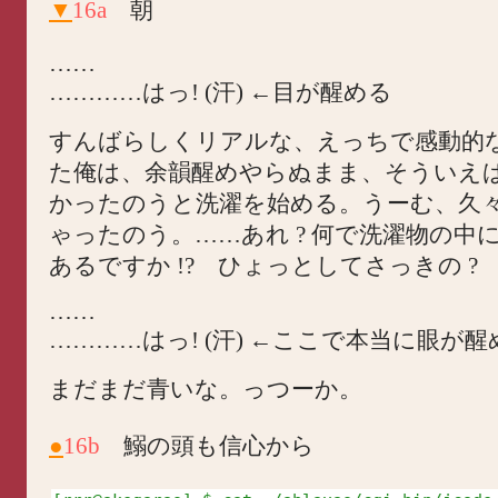
▼
16a
朝
……
…………はっ! (汗) ←目が醒める
すんばらしくリアルな、えっちで感動的
た俺は、余韻醒めやらぬまま、そういえ
かったのうと洗濯を始める。うーむ、久
ゃったのう。……あれ ? 何で洗濯物の中に×
あるですか !? ひょっとしてさっきの ? 
……
…………はっ! (汗) ←ここで本当に眼が醒
まだまだ青いな。っつーか。
●
16b
鰯の頭も信心から