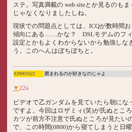
ステ。写真満載の web siteとか見るのも
じゃなくなりましたしね。
現状での問題点としては、ICQが数時間
傾向にある……かな？ DSLモデムのフ
設定とかもよくわからないから勉強しな
う。このへんはぼちぼちと。
#20001022
囲まれるのが好きなのじゃよ
▼
22a
ビデオで乙ガンダムを見ていたら朝にな
ですよ。今回はロザミィ(笑)が氏ぬとこ
カツが前方不注意で氏ぬところが見たい
で、この時間(0800)から寝てしまうと日