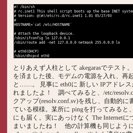
#! /bin/sh
# rc.inet1 This shell script boots up the base INET syste
# Version: @(#)/etc/rc.d/rc.inet1 1.01 05/27/93
#
HOSTNAME=`cat /etc/HOSTNAME`
# Attach the loopback device.
/sbin/ifconfig lo 127.0.0.1
/sbin/route add -net 127.0.0.0 netmask 255.0.0.0 lo
# eth0(DHCP)
/sbin/dhcpcd eth0
とりあえず人柱として akegarasでテス
を済ました後、モデムの電源を入れ、再
と……。 見事に eth0に 新しい IPアド
れましたよ！ 調べてみると、/etc/resolv.c
クアップ(resolv.conf.sv)を残し、自動
ている模様。某所に pingを打ってみる
にも届く。実にあっけなく The Interne
まいましたね！ 他の計算機も同じように設