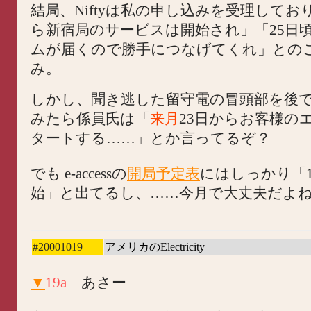
結局、Niftyは私の申し込みを受理してお
ら新宿局のサービスは開始され」「25日頃
ムが届くので勝手につなげてくれ」との
み。
しかし、聞き逃した留守電の冒頭部を後
みたら係員氏は「
来月
23日からお客様の
タートする……」とか言ってるぞ？
でも e-accessの
開局予定表
にはしっかり「1
始」と出てるし、……今月で大丈夫だよ
#20001019
アメリカのElectricity
▼
19a
あさー