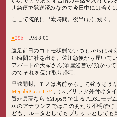
いのでとりあえず苦情の電話を入れてみ
川急便で発送済みなので今日中には着く
ここで俺的に出勤時間。後半(ぉに続く。
●
25b
PM 8:00
遠足前日のコドモ状態でいつもからは考
い時間に社を出る。佐川急便から届いて
アパートの大家さん(酒屋経営)が預かっ
のでそれを受け取り帰宅。
早速開封。モノは名前からして強うそう
MegabitGear TE/4
。(スプリッタ外付けタイ
質が最高なら 6Mbpsまで出る ADSLモデムで
ss のアナウンスではこのあたり不明瞭だ
ども、ルータとしてもブリッジとしても