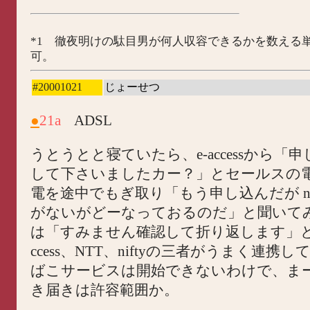
*1 徹夜明けの駄目男が何人収容できるかを数える
可。
#20001021
じょーせつ
●
21a
ADSL
うとうとと寝ていたら、e-accessから「
して下さいましたカー？」とセールスの
電を途中でもぎ取り「もう申し込んだが ni
がないがどーなっておるのだ」と聞いて
は「すみません確認して折り返します」との
ccess、NTT、niftyの三者がうまく連携
ばこサービスは開始できないわけで、ま
き届きは許容範囲か。