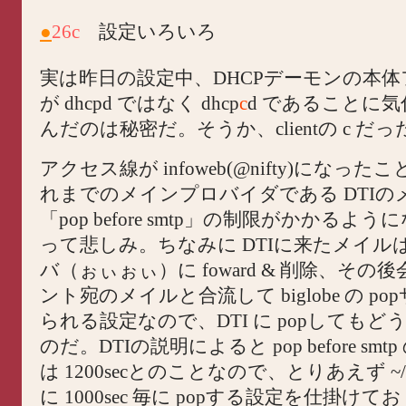
●
26c
設定いろいろ
実は昨日の設定中、DHCPデーモンの本
が dhcpd ではなく dhcp
c
d であることに
んだのは秘密だ。そうか、clientの c だ
アクセス線が infoweb(@nifty)になっ
れまでのメインプロバイダである DTIの
「pop before smtp」の制限がかかるよ
って悲しみ。ちなみに DTIに来たメイル
バ（ぉぃぉぃ）に foward & 削除、その
ント宛のメイルと合流して biglobe の p
られる設定なので、DTI に popしてもど
のだ。DTIの説明によると pop before sm
は 1200secとのことなので、とりあえず ~/.fet
に 1000sec 毎に popする設定を仕掛け