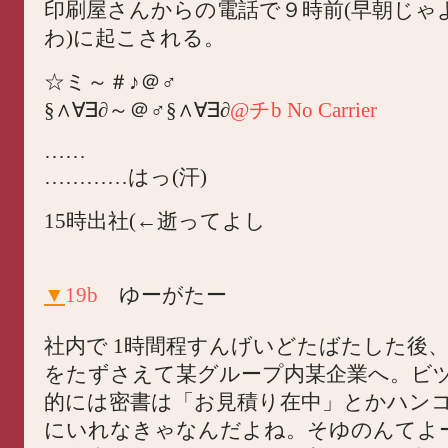
印刷屋さんからの電話で９時前(早朝じゃ
わ)に起こされる。
☆ミ～＃♪＠♂
§∧∀∃∂～＠♂§∧∀∃∂
@チb No Carrier
……
…………はっ(汗)
15時出社(←逝ってよし
▼
19b
ゆーがたー
社内で 1時間程すんげいどたばたした後
をたずさえて某グループ内某企業へ。ビ
的には密書は「お見積り在中」とかハン
にいれなきゃなんだよね。そゆのんてよ