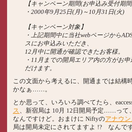
【キャンペーン期間(お申込み受付期間
・2000年9月25日(月)～10月31日(火)
【キャンペーン対象】
・上記期間中に当社webページからAD
スにお申込みいただき、
12月中に開通が確認できたお客様。
・11月までの開局エリア内の方がお申
だけます。
この文面から考えるに、開通までは結構
かなぁ……。
とか思って、いろいろ調べてたら、eacces
ス
、新宿局は 10月 12日開局予定……って、
なんですけど。おまけに Niftyの
アナウン
局は開局未定にされてますよ !? なんで