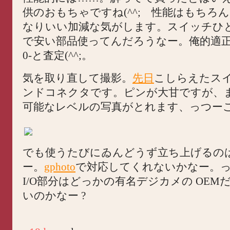
供のおもちゃですね(^^; 性能はもちろ
なりいい加減な気がします。スイッチひ
で安い部品使ってんだろうなー。俺的適正価格
0-と査定(^^;。
気を取り直して撮影。
先日
こしらえたス
ンドコネクタです。ピンが大甘ですが、
可能なレベルの写真がとれます、っつー
でも使うたびにゐんどうず立ち上げるの
ー。
gphoto
で対応してくれないかなー。
I/O部分はどっかの有名デジカメの OEM
いのかなー ?