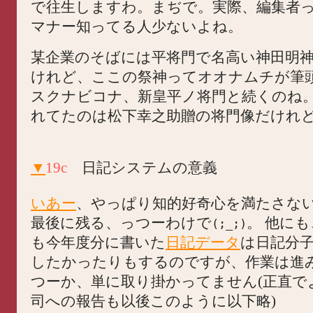
で往生しますわ。まぢで。実際、編集者
マナー知ってる人少ないよね。
某企業のそばには平将門で名高い神田明
けれど、ここの祭神ってオオナムチが筆
スクナビコナ、新皇平ノ将門と続くのね
れてたのは松下幸之助贈の将門像だけれ
▼
19c
日記システムの意義
いあー
、やっぱり知的好奇心を満たさな
最後に残る、っつーわけで
。 他に
(;_;)
も今年度分に書いた
日記データ
は日記分
したかったりもするのですが、作業は進
つーか、単に取り掛かってません(正直で
司への報告も以後このように以下略)