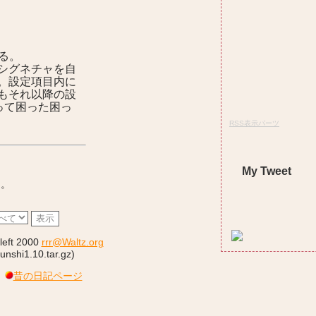
る。
シグネチャを自
。設定項目内に
もそれ以降の設
って困った困っ
RSS表示パーツ
My Tweet
た。
left 2000
rrr@Waltz.org
bunshi1.10.tar.gz)
昔の日記ページ