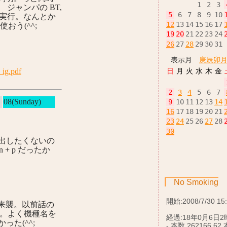
1
2
3
 ジャンパの BT,
5
6
7
8
9
10
速実行。なんとか
12
13
14
15
16
17
おう(^^;
19
20
21
22
23
24
26
27
28
29
30
31
表示月
庚辰卯
_ig.pdf
日
月
火
水
木
金
2
3
4
5
6
7
08(Sunday)
9
10
11
12
13
14
16
17
18
19
20
21
23
24
25
26
27
28
30
出したくないの
n + p だったか
No Smoking
開始:2008/7/30 15
来襲。以前話の
った。よく機種名を
経過:18年0月6日2
た(^^;
- 本数 262166.62 