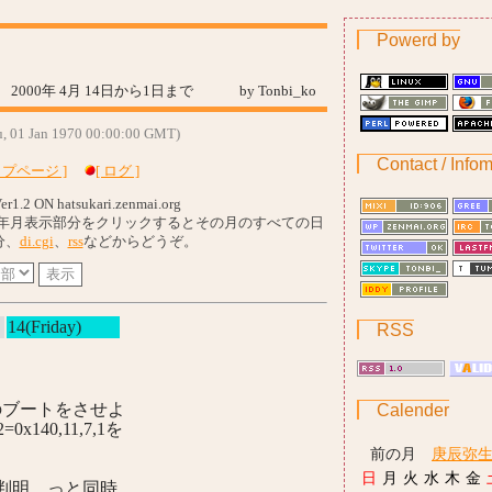
Powerd by
2000年 4月 14日から1日まで by Tonbi_ko
hu, 01 Jan 1970 00:00:00 GMT)
Contact / Infom
ップページ ]
[ ログ ]
er1.2 ON hatsukari.zenmai.org
年月表示部分をクリックするとその月のすべての日
分、
di.cgi
、
rss
などからどうぞ。
14(Friday)
RSS
からのブートをさせよ
Calender
40,11,7,1を
前の月
庚辰弥
日
月
火
水
木
金
は判明。っと同時