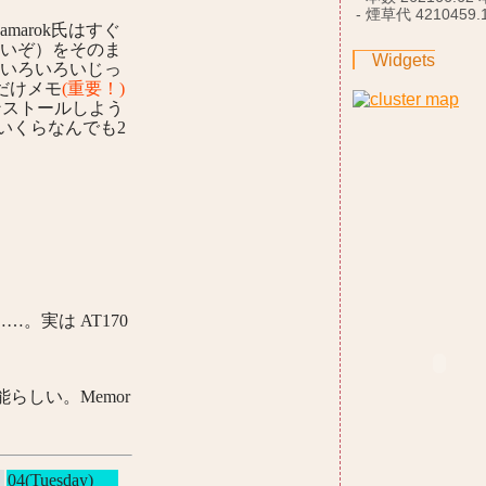
- 煙草代 4210459.
arok氏はすぐ
（古いぞ）をそのま
Widgets
。いろいろいじっ
だけメモ
(重要！)
インストールしよう
いくらなんでも2
…。実は AT170
能らしい。Memor
04(Tuesday)