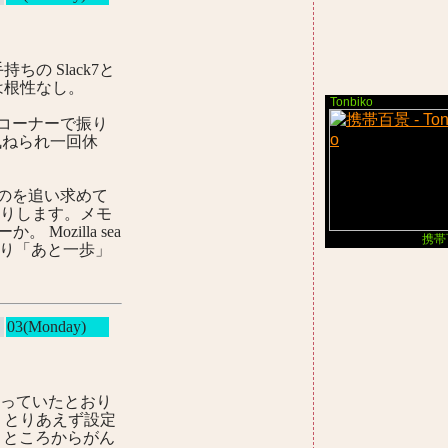
手持ちの Slack7と
私は根性なし。
Tonbiko
コーナーで振り
訊ねられ一回休
ものを追い求めて
だったりします。メモ
 Mozilla sea
携帯
見る限り「あと一歩」
03(Monday)
っていたとおり
笑) とりあえず設定
うところからがん