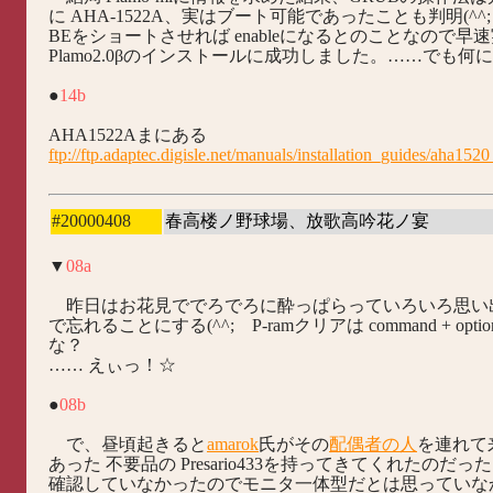
に AHA-1522A、実はブート可能であったことも判明(^^;
BEをショートさせれば enableになるとのことなので早
Plamo2.0βのインストールに成功しました。……でも何に使
●
14b
AHA1522Aまにある
ftp://ftp.adaptec.digisle.net/manuals/installation_guides/aha1520
#20000408
春高楼ノ野球場、放歌高吟花ノ宴
▼
08a
昨日はお花見ででろでろに酔っぱらっていろいろ思い
で忘れることにする(^^; P-ramクリアは command + optio
な？
…… えぃっ！☆
●
08b
で、昼頃起きると
amarok
氏がその
配偶者の人
を連れて
あった 不要品の Presario433を持ってきてくれたのだ
確認していなかったのでモニタ一体型だとは思っていなかっ