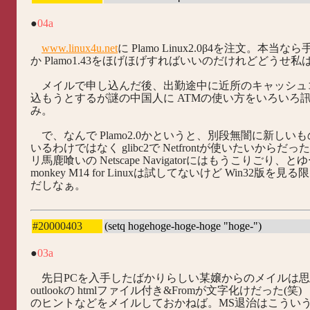
●
04a
www.linux4u.net
に Plamo Linux2.0β4を注文。本当なら
か Plamo1.43をほげほげすればいいのだけれどどうせ
メイルで申し込んだ後、出勤途中に近所のキャッシュ
込もうとするが謎の中国人に ATMの使い方をいろいろ
み。
で、なんで Plamo2.0かというと、別段無闇に新しい
いるわけではなく glibc2で Netfrontが使いたいから
リ馬鹿喰いの Netscape Navigatorにはもうこりごり、とゆーか。
monkey M14 for Linuxは試してないけど Win32版を
だしなぁ。
#20000403
(setq hogehoge-hoge-hoge "hoge-")
●
03a
先日PCを入手したばかりらしい某嬢からのメイルは思
outlookの htmlファイル付き&Fromが文字化けだった(
のヒントなどをメイルしておかねば。MS退治はこうい