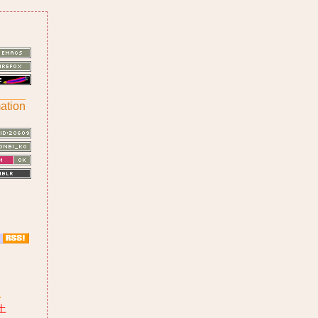
ation
生
土