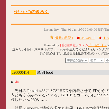
せいかつのきろく
Lastmodify : Thu, 01 Jan 1970 00:00:00 JST (T
[ 最新の日記 ]
[ はじめに ]
[ ト
Powered by
日記自動化システム
「日記分子」
V
読みたい日付・期間を下のフォームから選んでください(カレンダの
記が読めます)。最終更新日はHTMLのヘッダ部
#20000414
SCSI boot
●
14a
先日の Presario433に SCSI HDDを内蔵させて FD
うともくろみハマるハマる。GRUBでカーネルに aha1522=0x1
渡したいんだが……。
結局 Plamo-mlに情報を求めた結果、GRUBの操作法