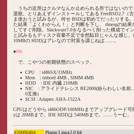
うちの近所はクルマなんか止められる所ではないので am
退散。とりあえずインストールしてある FreeBSD2.7
ま使おうと試みるが、何せ BSDは初めてだったりする
た結果「よくわからん！」と判断を下し、 dmesgの結果
してすぐ削除。Slackware7.0をなるべく削った構成で
と試みるもディスク容量不足で全然駄目じゃんな感じ。
10MBの HDDはアレなので対策を講じねば……。
●
08c
で、こやつの初期状態のスペック。
CPU : i486SX/33MHz
Mem : onbord 4MB , SIMM 4MB
HDD : IDE 内臓 210MB
NIC : アライドテレシス RE2000(紛らわしい名前…
0互換)
SCSI : Adaptec AHA-1522A
CPUはどうやら i486ODP/100MHzまでアップグレード可
yは 20MBまで。IDE HDDは 540MBまで。……うーむ。
#20000404
Plamo Linux2.0 β4