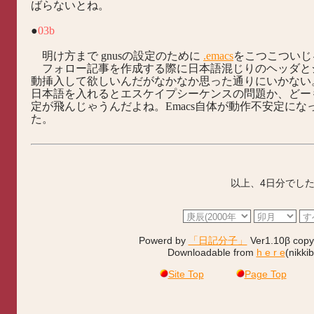
ばらないとね。
●
03b
明け方まで gnusの設定のために
.emacs
をこつこついじ
フォロー記事を作成する際に日本語混じりのヘッダと
動挿入して欲しいんだがなかなか思った通りにいかない
日本語を入れるとエスケイプシーケンスの問題か、どー
定が飛んじゃうんだよね。Emacs自体が動作不安定にな
た。
以上、4日分でし
Powerd by
「日記分子」
Ver1.10β copy
Downloadable from
h e r e
(nikki
Site Top
Page Top