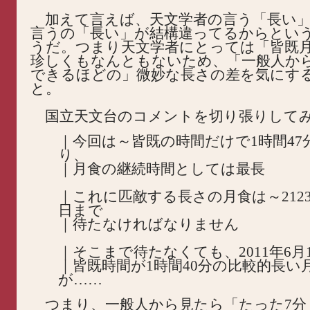
加えて言えば、天文学者の言う「長い」
言うの「長い」が結構違ってるからとい
うだ。つまり天文学者にとっては「皆既
珍しくもなんともないため、「一般人か
できるほどの」微妙な長さの差を気にす
と。
国立天文台のコメントを切り張りして
｜今回は～皆既の時間だけで1時間47
り、
｜月食の継続時間としては最長
｜これに匹敵する長さの月食は～2123
日まで
｜待たなければなりません
｜そこまで待たなくても、2011年6月
｜皆既時間が1時間40分の比較的長い
が……
つまり、一般人から見たら「たった7分