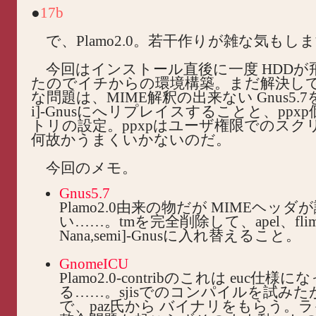
●
17b
で、Plamo2.0。若干作りが雑な気もし
今回はインストール直後に一度 HDDが
たのでイチからの環境構築。まだ解決し
な問題は、MIME解釈の出来ない Gnus5.7を [T
i]-Gnusにへリプレイスすることと、ppx
トリの設定。ppxpはユーザ権限でのスク
何故かうまくいかないのだ。
今回のメモ。
Gnus5.7
Plamo2.0由来の物だが MIMEヘッダ
い……。tmを完全削除して、apel、flim、
Nana,semi]-Gnusに入れ替えること。
GnomeICU
Plamo2.0-contribのこれは euc仕様
る……。sjisでのコンパイルを試み
で、paz氏から バイナリをもらう。