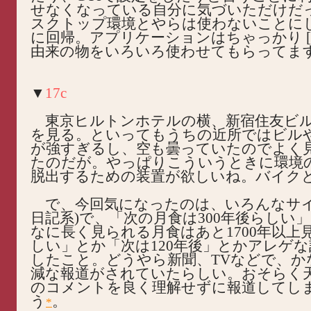
せなくなっている自分に気づいただけだ
スクトップ環境とやらは使わないことにして af
に回帰。アプリケーションはちゃっかり [KDE
由来の物をいろいろ使わせてもらってま
▼
17c
東京ヒルトンホテルの横、新宿住友ビル
を見る。といってもうちの近所ではビル
が強すぎるし、空も曇っていたのでよく
たのだが。やっぱりこういうときに環境
脱出するための装置が欲しいね。バイク
で、今回気になったのは、いろんなサイ
日記系)で、「次の月食は300年後らしい
なに長く見られる月食はあと1700年以上
しい」とか「次は120年後」とかアレゲ
したこと。どうやら新聞、TVなどで、か
減な報道がされていたらしい。おそらく
のコメントを良く理解せずに報道してし
う
。
*