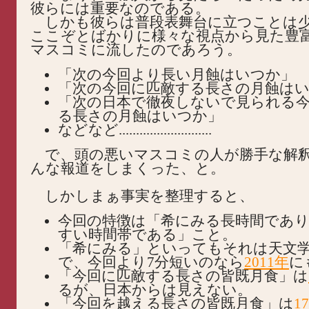
彼らには重要なのである。
しかも彼らは普段表舞台に立つことは
ここぞとばかりに様々な視点から見た豊
マスコミに流したのであろう。
「次の今回より長い月蝕はいつか」
「次の今回に匹敵する長さの月蝕は
「次の日本で徹夜しないで見られる
る長さの月蝕はいつか」
などなど...........................
で、頭の悪いマスコミの人が勝手な解
んな報道をしまくった、と。
しかしまぁ事実を整理すると、
今回の特徴は「希にみる長時間であ
すい時間帯である」こと。
「希にみる」といってもそれは天文
で、今回より7分短いのなら
2011年
に
「今回に匹敵する長さの皆既月食」は
るが、日本からは見えない。
「今回を越える長さの皆既月食」は
1