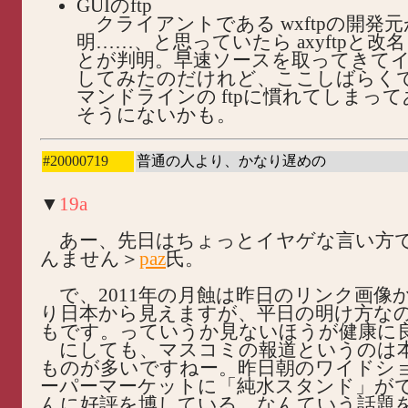
GUIのftp
クライアントである wxftpの開発
明……、と思っていたら axyftpと改
とが判明。早速ソースを取ってきて
してみたのだけれど、ここしばらく
マンドラインの ftpに慣れてしまっ
そうにないかも。
#20000719
普通の人より、かなり遅めの
▼
19a
あー、先日はちょっとイヤゲな言い方
んません＞
paz
氏。
で、2011年の月蝕は昨日のリンク画像
り日本から見えますが、平日の明け方な
もです。っていうか見ないほうが健康に良
にしても、マスコミの報道というのは
ものが多いですねー。昨日朝のワイドシ
ーパーマーケットに「純水スタンド」が
んに好評を博している、なんていう話題