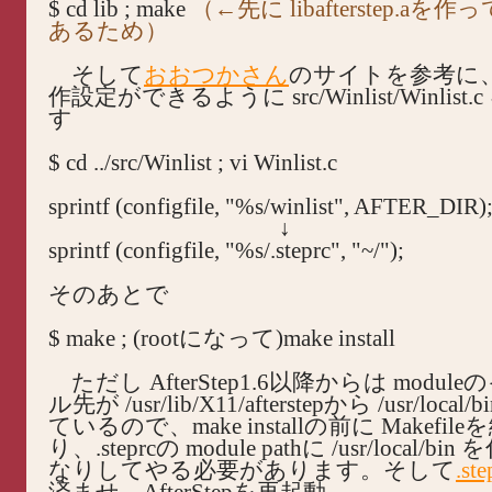
$ cd lib ; make
（←先に libafterstep.a
あるため）
そして
おおつかさん
のサイトを参考に、.s
作設定ができるように src/Winlist/Winlist
す
$ cd ../src/Winlist ; vi Winlist.c
sprintf (configfile, "%s/winlist", AFTER_DIR)
↓
sprintf (configfile, "%s/.steprc", "~/");
そのあとで
$ make ; (rootになって)make install
ただし AfterStep1.6以降からは modu
ル先が /usr/lib/X11/afterstepから /usr/loca
ているので、make installの前に Makefi
り、.steprcの module pathに /usr/local/
なりしてやる必要があります。そして
.ste
済ませ、AfterStepを再起動。