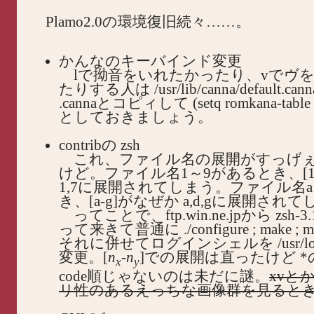
Plamo2.0の環境復旧続々……。
かんなのキーバインド変更
lで拗音をいれたかったり、vでヴ
たりする人は /usr/lib/canna/default.can
.cannaとコピィして (setq romkana-table 
としておきましょう。
contribの zsh
これ、ファイル名の展開がすっげ
けど。ファイル名1～9があるとき、[1
1,7に展開されてしまう。ファイル名
き、[a-g]がなぜか a,d,gに展開され
ってことで、ftp.win.ne.jpから zsh-3.1.
って来きて普通に ./configure ; make ; mak
それに併せてログインシェルを /usr/local
変更。[
n
-n
]での展開は直ったけど *の
x
y
code順じゃないのは未だに謎。
xvと
リ性のあるえっちな画像群を見ると