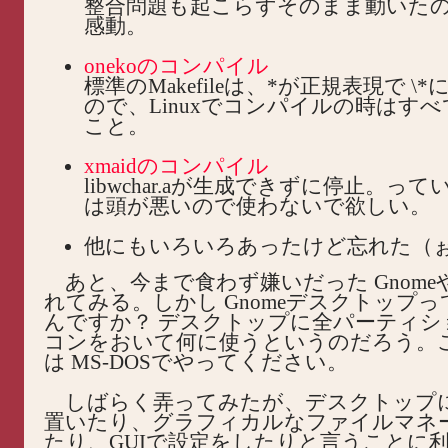
整合問題も起こらずそのまま動いた
感動。
onekoのコンパイル
標準のMakefileは、*が正規表現で \
ので、Linuxでコンパイルの時はすべて
こと。
xmaidのコンパイル
libwchar.aが生成できずに停止。っていう
は頭が悪いので使わないで欲しい。
他にもいろいろあったけど忘れた（
あと、今まで食わず嫌いだった Gnomeや
れてみる。しかし Gnomeデスクトップ
んですか？ デスクトップに全パーティシ
コンをおいて何に使うというのだろう。
は MS-DOSでやってください。
しばらく弄ってみたが、デスクトップ
置いたり、グラフィカルなファイルマネ
たり、GUIで設定をしたりと言うことに