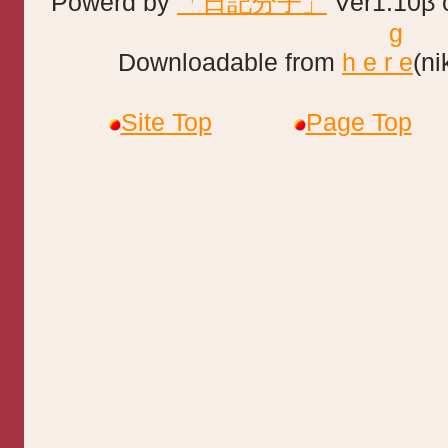
Powerd by
「日記分子」
Ver1.10β 
g
Downloadable from
h e r e
(ni
Site Top
Page Top