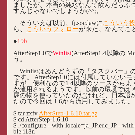
ましたが、本当の純水なんて飲んだらふ
すんじゃないでしょうか(^^;。
そういえば以前、fj.soc.lawに
こういう
ら、
こういうフォロー
が来た、なんてこ
●
19b
AfterStep1.0で
Winlist
(AfterStep1.4以降の M
う。
Winlistはゐんどうずの「タスクバー
です。 AfterStep1.0には付属していな
すが、便利なので1.4以降のソースからよ
が流用されるようです。以前の環境では After
属の物を使っていたのだけれど、日本語
たので今回は 1.6から流用してみました。
$ tar zxfv
AfterStep-1.6.10.tar.gz
$ cd AfterStep-1.6.10
$ ./configure --with-locale=ja_JP.euc_JP --with
ble-i18n