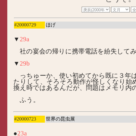
#20000729
ほげ
▼
29a
社の宴会の帰りに携帯電話を紛失してみ
▼
29b
っちゅーか、使い初めてから既に３年
たりして、そろそろ動作が怪しくなり始
換え時ではあるんだが、問題はメモリ内
ふう。
#20000723
世界の昆虫展
●
23a