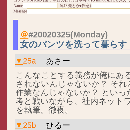
コメントSPAM対策：今日の日付(日本時間)をmmdd形式で入力
Name
連絡先とか(任意)
Message
＠
#20020325
(Monday)
女のパンツを洗って暮らす
▼
25a
あさー
こんなことする義務が俺にある
されないんじゃないか？ それ
作業なんじゃないか？ といっ
考と戦いながら、社内ネット
を執筆。徹夜。
▼
25b
ひるー