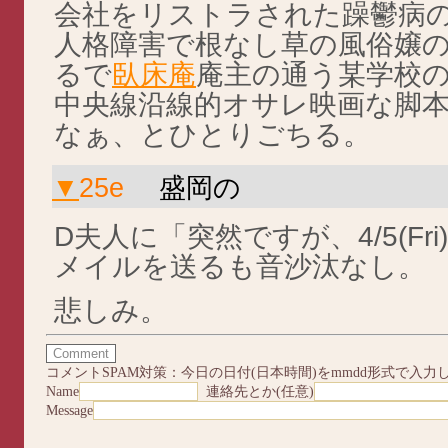
会社をリストラされた躁鬱病
人格障害で根なし草の風俗嬢
るで
臥床庵
庵主の通う某学校
中央線沿線的オサレ映画な脚
なぁ、とひとりごちる。
▼
25e
盛岡の
D夫人に「突然ですが、4/5(F
メイルを送るも音沙汰なし。
悲しみ。
コメントSPAM対策：今日の日付(日本時間)をmmdd形式で入力
Name
連絡先とか(任意)
Message