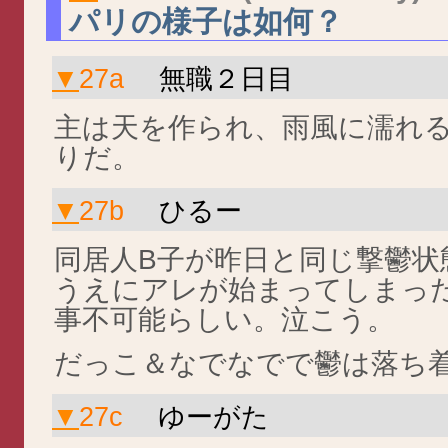
パリの様子は如何？
▼
27a
無職２日目
主は天を作られ、雨風に濡れ
りだ。
▼
27b
ひるー
同居人B子が昨日と同じ撃鬱状
うえにアレが始まってしまっ
事不可能らしい。泣こう。
だっこ＆なでなでで鬱は落ち着い
▼
27c
ゆーがた