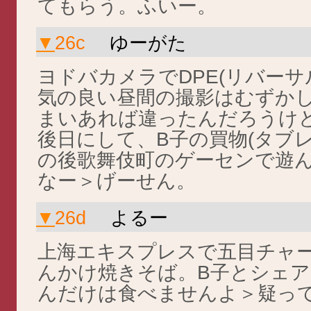
てもらう。ふいー。
▼
26c
ゆーがた
ヨドバカメラでDPE(リバーサ
気の良い昼間の撮影はむずか
まいあれば違ったんだろうけ
後日にして、B子の買物(タブ
の後歌舞伎町のゲーセンで遊
なー＞げーせん。
▼
26d
よるー
上海エキスプレスで五目チャ
んかけ焼きそば。B子とシェ
んだけは食べませんよ＞疑っ