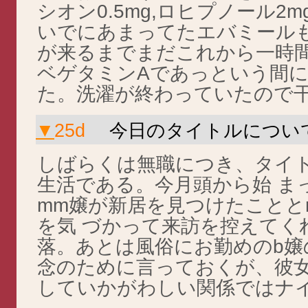
シオン0.5mg,ロヒプノール2m
いでにあまってたエバミール
が来るまでまだこれから一時
ベゲタミンAであっという間
た。洗濯が終わっていたので
▼
25d
今日のタイトルについ
しばらくは無職につき、タイ
生活である。今月頭から始 ま
mm嬢が新居を見つけたことと
を気 づかって来訪を控えてく
落。あとは風俗にお勤めのb嬢
念のために言っておくが、彼
していかがわしい関係ではナ