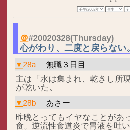
＠
#20020328
(Thursday)
心がわり、二度と戻らない
▼
28a
無職３日目
主は「水は集まれ、乾きし所
が乾いた。
▼
28b
あさー
昨晩とってもイヤなことがあ
食。逆流性食道炎で胃液を吐いて