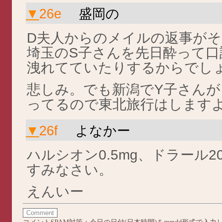
▼
26e
盛岡の
D夫人からのメイルの返事が
埼玉のS子さんを先日酔って
洩れてていたりするからでしょう
悲しみ。でも新潟でY子さんが
ってるので東北旅行はします
▼
26f
よなかー
ハルシオン0.5mg、ドラール2
すみなさい。
えんいー