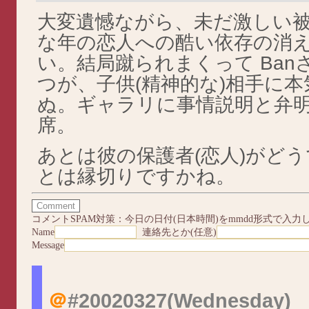
大変遺憾ながら、未だ激しい
な年の恋人への酷い依存の消えぬ
い。結局蹴られまくって Ba
つが、子供(精神的な)相手に
ぬ。ギャラリに事情説明と弁
席。
あとは彼の保護者(恋人)がど
とは縁切りですかね。
コメントSPAM対策：今日の日付(日本時間)をmmdd形式で入力
Name
連絡先とか(任意)
Message
＠
#20020327
(Wednesday)