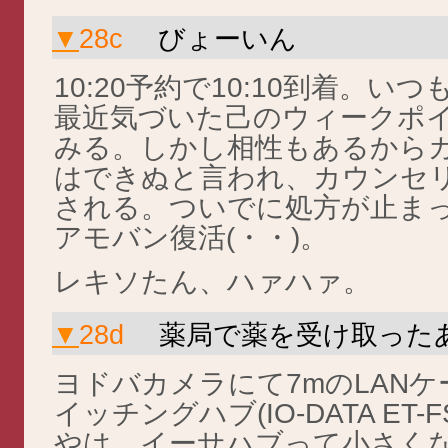
▼
28c
びょーいん
10:20予約で10:10到着。
最近気づいた己のウィークポ
みる。しかし相性もあるから
はできぬと言われ、カウンセ
される。ついでに処方が止ま
アモバン復活(・・)。
レキソたん、ハァハァ。
▼
28d
薬局で薬を受け取った
ヨドバカメラにて7mのLAN
イッチングハブ(IO-DATA ET-
やは、イーサハブって小さくな