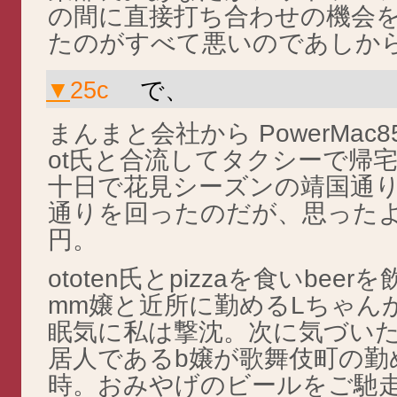
の間に直接打ち合わせの機会
たのがすべて悪いのであしか
▼
25c
で、
まんまと会社から PowerMac8
ot氏と合流してタクシーで帰
十日で花見シーズンの靖国通
通りを回ったのだが、思ったよ
円。
ototen氏とpizzaを食いbe
mm嬢と近所に勤めるLちゃん
眠気に私は撃沈。次に気づい
居人であるb嬢が歌舞伎町の勤
時。おみやげのビールをご馳