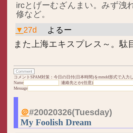
ircとげーむざんまい。みず
修など。
▼
27d
よるー
また上海エキスプレス～。駄
コメントSPAM対策：今日の日付(日本時間)をmmdd形式で入力
Name
連絡先とか(任意)
Message
＠
#20020326
(Tuesday)
My Foolish Dream