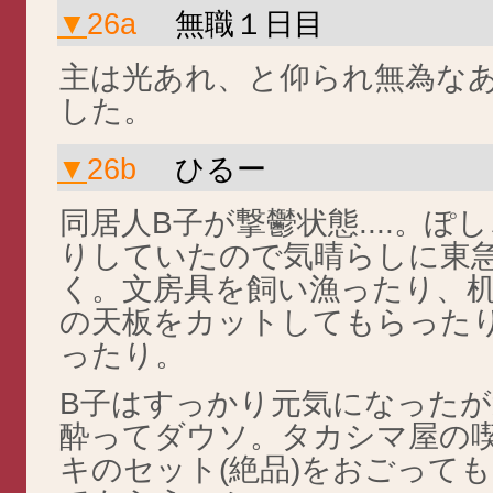
▼
26a
無職１日目
主は光あれ、と仰られ無為な
した。
▼
26b
ひるー
同居人B子が撃鬱状態....。
りしていたので気晴らしに東
く。文房具を飼い漁ったり、
の天板をカットしてもらった
ったり。
B子はすっかり元気になった
酔ってダウソ。タカシマ屋の
キのセット(絶品)をおごって