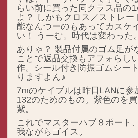
らい前に買った同クラス品の1
よ？ しかもクロス／ストレー
能なんつーのもあってカスケ
い！ うーむ。時代は変わった
ありゃ？ 製品付属のゴム足がない
ことで返品交換もアフォらし
作。シール付き防振ゴムシー
りますよん♪
7mのケイブルは昨日LANに参加した
132のためのもの。紫色のを
紫。
これでマスターハブ８ポート
我ながらゴイス。