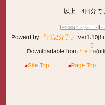
以上、4日分で
Powerd by
「日記分子」
Ver1.10β 
g
Downloadable from
h e r e
(ni
Site Top
Page Top