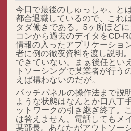
今日で最後のしゅっしゃ。とは
都合退職しているので、これ
タダ働きである。5ヶ所ほどに
コンから過去のデイタをCD-
情報の入ったアプリケーショ
者に例の徹夜資料を渡し説明
できていない。まぁ後任とい
トソーシングで某業者が行う
えば構わないのだが。
パッチパネルの操作法まで説
ような状態はなんとか口八丁
ットワークの引き継ぎ終了。
は答えません。電話してもメ
某部長。あなたがアウトソー