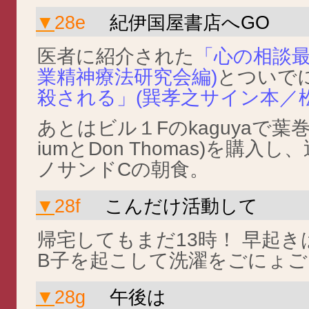
▼
28e
紀伊国屋書店へGO
医者に紹介された
「心の相談最
業精神療法研究会編)
とついで
殺される」(巽孝之サイン本／松
あとはビル１Fのkaguyaで葉巻(Rom
iumとDon Thomas)を購
ノサンドCの朝食。
▼
28f
こんだけ活動して
帰宅してもまだ13時！ 早起
B子を起こして洗濯をごにょ
▼
28g
午後は