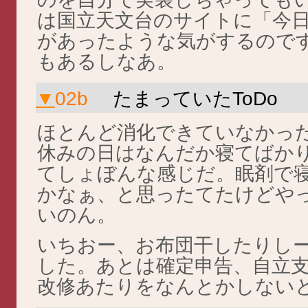
は国立天文台のサイトに「今
があったような気がするので
もあるしなあ。
▼
02b
たまっていたToDo
ほとんど消化できていなかっ
休みの日はなんだか寝てばか
てしょぼんな感じだ。眠剤で
かなぁ、と思ったてたけどや
いのん。
いちおー、お布団干したりし
した。あとは確定申告、自立
改修あたりをなんとかしない