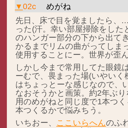
▼
02c
めがね
先日、床で目を覚ましたら、
った(汗。幸い部屋掃除をした
のハンガー部分の下から出て
かるまでリムの曲がってしま
使用することにー。世界が歪ん
しかし今まで常用してた眼鏡
ーむで、畏まった場(いやいく
はちょっとーな感じなので、
なおそうかと画策。約2年ぶり
用のめがねと同じ度で1本つく
本つくるかで悩みちう。
いちおー、
ここいらへん
のふ