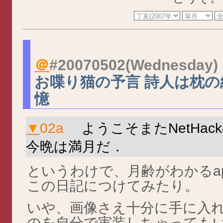
＠
#20070502
(Wednesday)
お喋り猫の予言 詩人は枕の
憶
▼
02a
ようこそまたNetHac
今晩は満月だ．
というわけで、月齢がわかるap
この日記につけてみたり。
いや、画像さえ十分に手に入
のを自分で実装しちゃっても