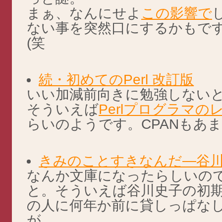
まぁ、なんにせよ
この影響で
ない事を突然口にするかもで
(笑
続・初めてのPerl 改訂版
いい加減前向きに勉強しない
そういえば
Perlプログラマの
らいのようです。CPANもあ
きみのことすきなんだ―谷
なんか文庫になったらしいの
と。そういえば谷川史子の初
の人に何年か前に貸しっぱな
が…。