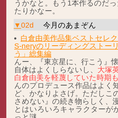
うかなと。もう1本作るのだっ
たりかなー。
▼
02d
今月のあまぞん
白倉由美作品集ベストセレクシ
S-neryのリーディングスト
う」総集編
んー、『東京星に、行こう』懐か
自体はよくしらないし、
大塚
白倉由美を軽蔑していた時期も
んのプロデュース作品はよく
ど、かなりよさげ。ただしこの
さめない』の続き物らしく、
とはいろいろキャラクターが
っと謎。