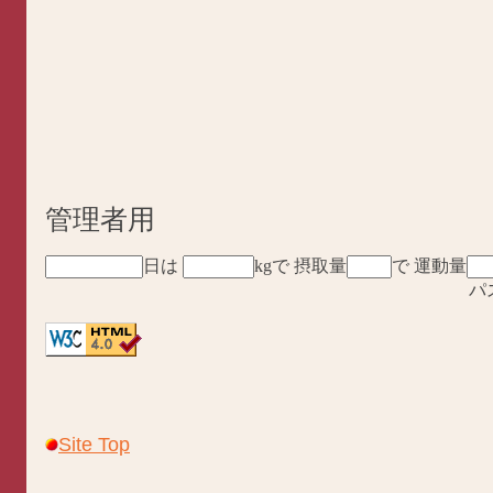
管理者用
日は
kgで 摂取量
で 運動量
パ
Site Top