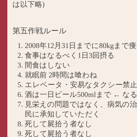
は以下略)
第五作戦ルール
2008年12月31日までに80kgまで
食事はなるべく1日3回摂る
間食はしない
就眠前 2時間は喰わね
エレベータ・安易なタクシー禁
酒は一日ビール500mlまで ← な
見栄えの問題ではなく、病気の
民に承知していただく
死して屍拾う者なし
死して屍拾う者なし