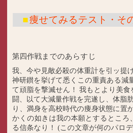
■
痩せてみるテスト・その
第四作戦までのあらすじ
我、今や見敵必殺の体重計を引ッ提
神研鑚を挙げて悉くこの重責ある減
て頑脂を撃滅せん！ 我もとより美食
闘、以て大減量作戦を完遂し、体脂
り、満身を高校時代の痩身状態に置
かくの如きは我の本願とするところ
る信条なり！ (この文章が何のパロ